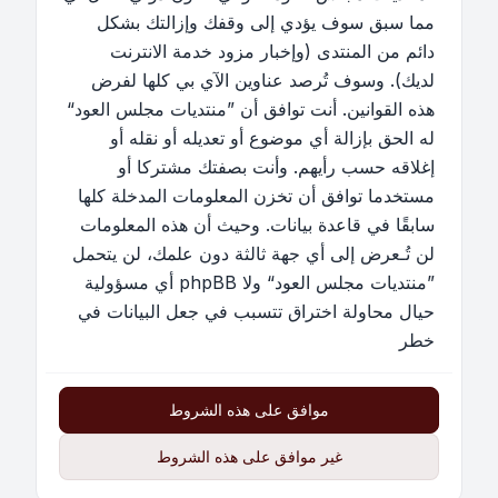
مما سبق سوف يؤدي إلى وقفك وإزالتك بشكل
دائم من المنتدى (وإخبار مزود خدمة الانترنت
لديك). وسوف تُرصد عناوين الآي بي كلها لفرض
هذه القوانين. أنت توافق أن ”منتديات مجلس العود“
له الحق بإزالة أي موضوع أو تعديله أو نقله أو
إغلاقه حسب رأيهم. وأنت بصفتك مشتركا أو
مستخدما توافق أن تخزن المعلومات المدخلة كلها
سابقًا في قاعدة بيانات. وحيث أن هذه المعلومات
لن تُـعرض إلى أي جهة ثالثة دون علمك، لن يتحمل
”منتديات مجلس العود“ ولا phpBB أي مسؤولية
حيال محاولة اختراق تتسبب في جعل البيانات في
خطر
موافق على هذه الشروط
غير موافق على هذه الشروط