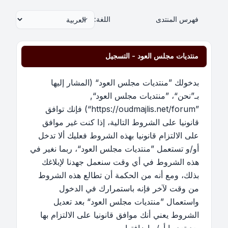
فهرس المنتدى
اللغة:
منتديات مجلس العود - التسجيل
بدخولك ”منتديات مجلس العود“ (المشار إليها
بـ”نحن“، ”منتديات مجلس العود“,
”https://oudmajlis.net/forum“) فإنك توافق
قانونيا على الشروط التالية، إذا كنت غير موافق
على الالتزام قانونيا بهذه الشروط فعليك ألا تدخل
أو/و تستعمل ”منتديات مجلس العود“، ربما نغير في
هذه الشروط في أي وقت سنعمل جهدنا لإبلاغك
بذلك، ومع أنه من الحكمة أن تطالع هذه الشروط
من وقت لآخر فإنه باستمرارك في الدخول
واستعمال ”منتديات مجلس العود“ بعد تعديل
الشروط يعني أنك موافق قانونيا على الالتزام بها