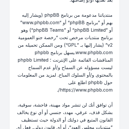
بعد تعديها أو/و إضافتها.
منتدياتنا مدعومة من برنامج phpBB (ويشار إليه
بهم أو ”برنامج phpBB“ أو “www.phpbb.com”
أو ”phpBB Limited“ أو ”phpBB Teams“) وهو
برنامج منتديات مرخص تحت “
رخصة جنو العمومية
v2
” (يشار إليها بـ ”GPL“) ومن الممكن تحميله من
www.phpbb.com
.يسهل برنامج phpbb
المناقشات القائمة على الإنترنت ؛ phpbb Limited
ليست مسؤوله عن السماح و/أو عدم السماح
بالمحتوى و/أو السلوك المباح. لمزيد من المعلومات
حول phpbb اطلع على
.
https://www.phpbb.com/
أن توافق أنك لن تنشر مواد مهينة، فاحشة، سوقية،
بشكل قذف، عرقي، مهدد، جنسي أو أي نوع يخالف
القانون المتبع في دولتك أو الدولة حيث تستظيف
”منتديات مجلس العود“، أو أي قانون دولي. فعل أي