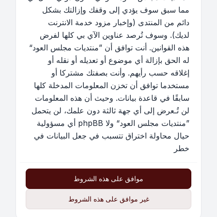
مما سبق سوف يؤدي إلى وقفك وإزالتك بشكل
دائم من المنتدى (وإخبار مزود خدمة الانترنت
لديك). وسوف تُرصد عناوين الآي بي كلها لفرض
هذه القوانين. أنت توافق أن ”منتديات مجلس العود“
له الحق بإزالة أي موضوع أو تعديله أو نقله أو
إغلاقه حسب رأيهم. وأنت بصفتك مشتركا أو
مستخدما توافق أن تخزن المعلومات المدخلة كلها
سابقًا في قاعدة بيانات. وحيث أن هذه المعلومات
لن تُـعرض إلى أي جهة ثالثة دون علمك، لن يتحمل
”منتديات مجلس العود“ ولا phpBB أي مسؤولية
حيال محاولة اختراق تتسبب في جعل البيانات في
خطر
موافق على هذه الشروط
غير موافق على هذه الشروط