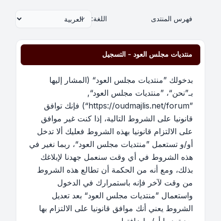
فهرس المنتدى
اللغة:
منتديات مجلس العود - التسجيل
بدخولك ”منتديات مجلس العود“ (المشار إليها
بـ”نحن“، ”منتديات مجلس العود“,
”https://oudmajlis.net/forum“) فإنك توافق
قانونيا على الشروط التالية، إذا كنت غير موافق
على الالتزام قانونيا بهذه الشروط فعليك ألا تدخل
أو/و تستعمل ”منتديات مجلس العود“، ربما نغير في
هذه الشروط في أي وقت سنعمل جهدنا لإبلاغك
بذلك، ومع أنه من الحكمة أن تطالع هذه الشروط
من وقت لآخر فإنه باستمرارك في الدخول
واستعمال ”منتديات مجلس العود“ بعد تعديل
الشروط يعني أنك موافق قانونيا على الالتزام بها