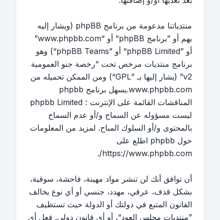
بعد تعديها أو/و إضافتها.
منتدياتنا مدعومة من برنامج phpBB (ويشار إليه
بهم أو ”برنامج phpBB“ أو “www.phpbb.com”
أو ”phpBB Limited“ أو ”phpBB Teams“) وهو
برنامج منتديات مرخص تحت “
رخصة جنو العمومية
v2
” (يشار إليها بـ ”GPL“) ومن الممكن تحميله من
www.phpbb.com
.يسهل برنامج phpbb
المناقشات القائمة على الإنترنت ؛ phpbb Limited
ليست مسؤوله عن السماح و/أو عدم السماح
بالمحتوى و/أو السلوك المباح. لمزيد من المعلومات
حول phpbb اطلع على
.
https://www.phpbb.com/
أن توافق أنك لن تنشر مواد مهينة، فاحشة، سوقية،
بشكل قذف، عرقي، مهدد، جنسي أو أي نوع يخالف
القانون المتبع في دولتك أو الدولة حيث تستظيف
”منتديات مجلس العود“، أو أي قانون دولي. فعل أي