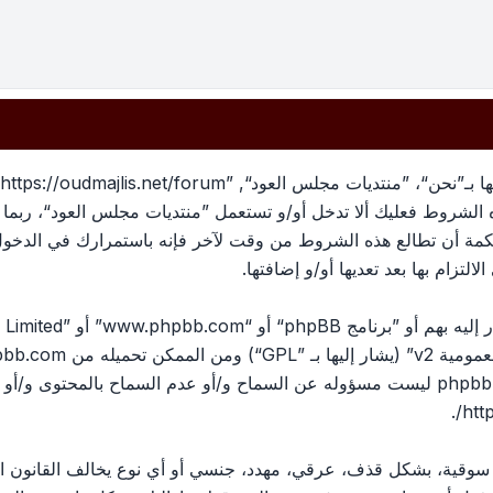
بهذه الشروط فعليك ألا تدخل أو/و تستعمل ”منتديات مجلس العود“، رب
لحكمة أن تطالع هذه الشروط من وقت لآخر فإنه باستمرارك في الدخو
لتزام بها بعد تعديها أو/و إضافتها.
ومية v2
” (يشار إليها بـ ”GPL“) ومن الممكن تحميله من
pbb.com
المناقشات القائمة على الإنترنت ؛ phpbb Limited ليست مسؤوله عن السماح و/أو عدم الس
.
htt
، سوقية، بشكل قذف، عرقي، مهدد، جنسي أو أي نوع يخالف القانون ا