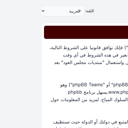
اللغة:
بدخولك ”منتديات مجلس العود“ (المشار إليها بـ”نحن“، ”منتديات مجلس العود“, ”https://oudmajlis.net/forum“) فإنك توافق قانونيا على الشروط التالية،
ما نغير في هذه الشروط في أي وقت
ل واستعمال ”منتديات مجلس العود“ بعد
منتدياتنا مدعومة من برنامج phpBB (ويشار إليه بهم أو ”برنامج phpBB“ أو “www.phpbb.com” أو ”phpBB Limited“ أو ”phpBB Teams“) وهو
www.ph
.يسهل برنامج phpbb
ماح بالمحتوى و/أو السلوك المباح. لمزيد من المعلومات حول
لمتبع في دولتك أو الدولة حيث تستظيف