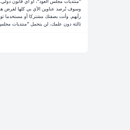
”منتديات مجلس العود“، أو أي قانون دولي.
وسوف تُرصد عناوين الآي بي كلها لفرض هذه 
رأيهم. وأنت بصفتك مشتركا أو مستخدما توا
ثالثة دون علمك، لن يتحمل ”منتديات مجلس العود“ ولا phpBB أي مسؤولية حيال محاولة اختراق تتسب