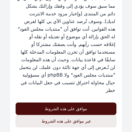
مما سبق سوف يؤدي إلى وقفك وإزالتك بشكل
دائم من المنتدى (وإخبار مزود خدمة الانترنت
لديك). وسوف تُرصد عناوين الآي بي كلها لفرض
هذه القوانين. أنت توافق أن ”منتديات مجلس العود“
له الحق بإزالة أي موضوع أو تعديله أو نقله أو
إغلاقه حسب رأيهم. وأنت بصفتك مشتركا أو
مستخدما توافق أن تخزن المعلومات المدخلة كلها
سابقًا في قاعدة بيانات. وحيث أن هذه المعلومات
لن تُـعرض إلى أي جهة ثالثة دون علمك، لن يتحمل
”منتديات مجلس العود“ ولا phpBB أي مسؤولية
حيال محاولة اختراق تتسبب في جعل البيانات في
خطر
موافق على هذه الشروط
غير موافق على هذه الشروط