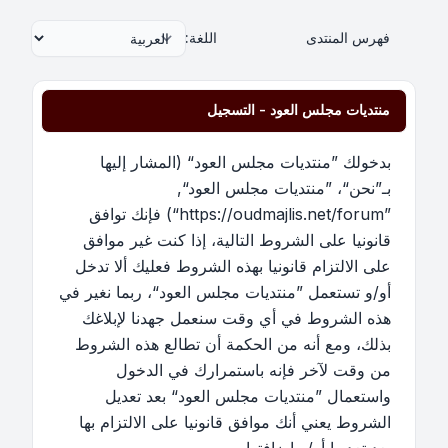
فهرس المنتدى
اللغة:
منتديات مجلس العود - التسجيل
بدخولك ”منتديات مجلس العود“ (المشار إليها
بـ”نحن“، ”منتديات مجلس العود“,
”https://oudmajlis.net/forum“) فإنك توافق
قانونيا على الشروط التالية، إذا كنت غير موافق
على الالتزام قانونيا بهذه الشروط فعليك ألا تدخل
أو/و تستعمل ”منتديات مجلس العود“، ربما نغير في
هذه الشروط في أي وقت سنعمل جهدنا لإبلاغك
بذلك، ومع أنه من الحكمة أن تطالع هذه الشروط
من وقت لآخر فإنه باستمرارك في الدخول
واستعمال ”منتديات مجلس العود“ بعد تعديل
الشروط يعني أنك موافق قانونيا على الالتزام بها