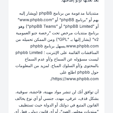
بعد تعديها أو/و إضافتها.
منتدياتنا مدعومة من برنامج phpBB (ويشار إليه
بهم أو ”برنامج phpBB“ أو “www.phpbb.com”
أو ”phpBB Limited“ أو ”phpBB Teams“) وهو
برنامج منتديات مرخص تحت “
رخصة جنو العمومية
v2
” (يشار إليها بـ ”GPL“) ومن الممكن تحميله من
www.phpbb.com
.يسهل برنامج phpbb
المناقشات القائمة على الإنترنت ؛ phpbb Limited
ليست مسؤوله عن السماح و/أو عدم السماح
بالمحتوى و/أو السلوك المباح. لمزيد من المعلومات
حول phpbb اطلع على
.
https://www.phpbb.com/
أن توافق أنك لن تنشر مواد مهينة، فاحشة، سوقية،
بشكل قذف، عرقي، مهدد، جنسي أو أي نوع يخالف
القانون المتبع في دولتك أو الدولة حيث تستظيف
”منتديات مجلس العود“، أو أي قانون دولي. فعل أي