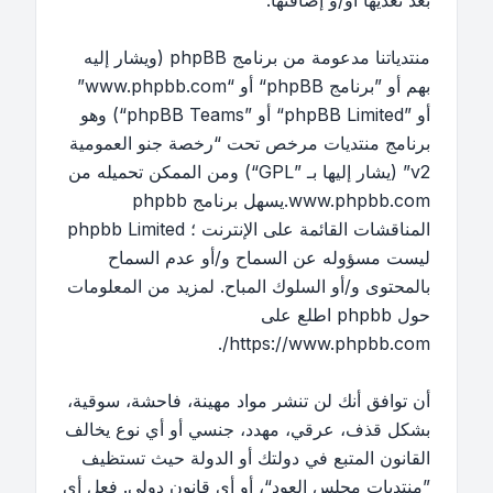
بعد تعديها أو/و إضافتها.
منتدياتنا مدعومة من برنامج phpBB (ويشار إليه
بهم أو ”برنامج phpBB“ أو “www.phpbb.com”
أو ”phpBB Limited“ أو ”phpBB Teams“) وهو
برنامج منتديات مرخص تحت “
رخصة جنو العمومية
v2
” (يشار إليها بـ ”GPL“) ومن الممكن تحميله من
www.phpbb.com
.يسهل برنامج phpbb
المناقشات القائمة على الإنترنت ؛ phpbb Limited
ليست مسؤوله عن السماح و/أو عدم السماح
بالمحتوى و/أو السلوك المباح. لمزيد من المعلومات
حول phpbb اطلع على
.
https://www.phpbb.com/
أن توافق أنك لن تنشر مواد مهينة، فاحشة، سوقية،
بشكل قذف، عرقي، مهدد، جنسي أو أي نوع يخالف
القانون المتبع في دولتك أو الدولة حيث تستظيف
”منتديات مجلس العود“، أو أي قانون دولي. فعل أي