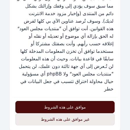
مما سبق سوف يؤدي إلى وقفك وإزالتك بشكل
دائم من المنتدى (وإخبار مزود خدمة الانترنت
لديك). وسوف تُرصد عناوين الآي بي كلها لفرض
هذه القوانين. أنت توافق أن ”منتديات مجلس العود“
له الحق بإزالة أي موضوع أو تعديله أو نقله أو
إغلاقه حسب رأيهم. وأنت بصفتك مشتركا أو
مستخدما توافق أن تخزن المعلومات المدخلة كلها
سابقًا في قاعدة بيانات. وحيث أن هذه المعلومات
لن تُـعرض إلى أي جهة ثالثة دون علمك، لن يتحمل
”منتديات مجلس العود“ ولا phpBB أي مسؤولية
حيال محاولة اختراق تتسبب في جعل البيانات في
خطر
موافق على هذه الشروط
غير موافق على هذه الشروط