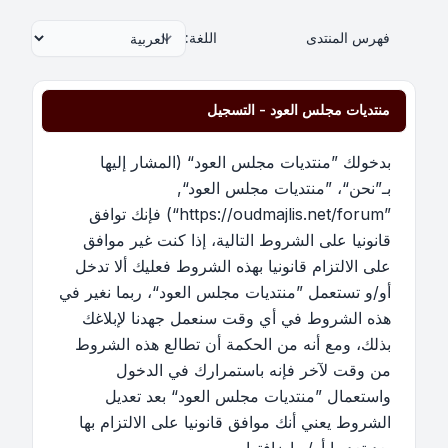
فهرس المنتدى
اللغة:
منتديات مجلس العود - التسجيل
بدخولك ”منتديات مجلس العود“ (المشار إليها
بـ”نحن“، ”منتديات مجلس العود“,
”https://oudmajlis.net/forum“) فإنك توافق
قانونيا على الشروط التالية، إذا كنت غير موافق
على الالتزام قانونيا بهذه الشروط فعليك ألا تدخل
أو/و تستعمل ”منتديات مجلس العود“، ربما نغير في
هذه الشروط في أي وقت سنعمل جهدنا لإبلاغك
بذلك، ومع أنه من الحكمة أن تطالع هذه الشروط
من وقت لآخر فإنه باستمرارك في الدخول
واستعمال ”منتديات مجلس العود“ بعد تعديل
الشروط يعني أنك موافق قانونيا على الالتزام بها