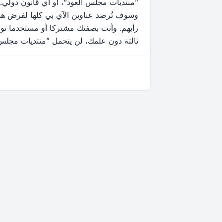
”منتديات مجلس العود“، أو أي قانون دولي.
وسوف تُرصد عناوين الآي بي كلها لفرض هذه 
رأيهم. وأنت بصفتك مشتركا أو مستخدما توا
ثالثة دون علمك، لن يتحمل ”منتديات مجلس العود“ ولا phpBB أي مسؤولية حيال محاولة اختراق تتسب