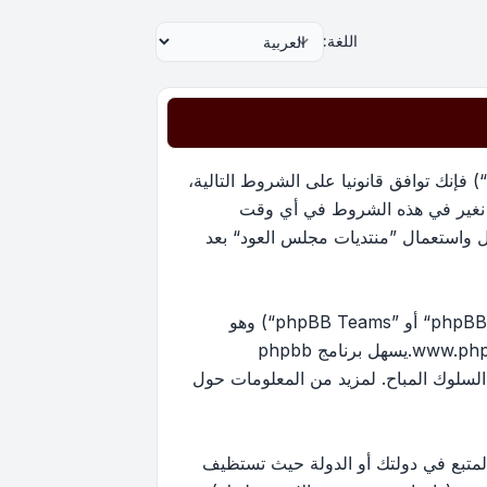
اللغة:
بدخولك ”منتديات مجلس العود“ (المشار إليها بـ”نحن“، ”منتديات مجلس العود“, ”https://oudmajlis.net/forum“) فإنك توافق قانونيا على الشروط التالية،
ما نغير في هذه الشروط في أي وقت
ل واستعمال ”منتديات مجلس العود“ بعد
منتدياتنا مدعومة من برنامج phpBB (ويشار إليه بهم أو ”برنامج phpBB“ أو “www.phpbb.com” أو ”phpBB Limited“ أو ”phpBB Teams“) وهو
www.ph
.يسهل برنامج phpbb
ماح بالمحتوى و/أو السلوك المباح. لمزيد من المعلومات حول
لمتبع في دولتك أو الدولة حيث تستظيف