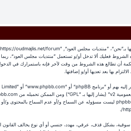
بهذه الشروط فعليك ألا تدخل أو/و تستعمل ”منتديات مجلس العود“، رب
لحكمة أن تطالع هذه الشروط من وقت لآخر فإنه باستمرارك في الدخو
لتزام بها بعد تعديها أو/و إضافتها.
ومية v2
” (يشار إليها بـ ”GPL“) ومن الممكن تحميله من
pbb.com
المناقشات القائمة على الإنترنت ؛ phpbb Limited ليست مسؤوله عن السماح و/أو عدم الس
.
htt
، سوقية، بشكل قذف، عرقي، مهدد، جنسي أو أي نوع يخالف القانون ا