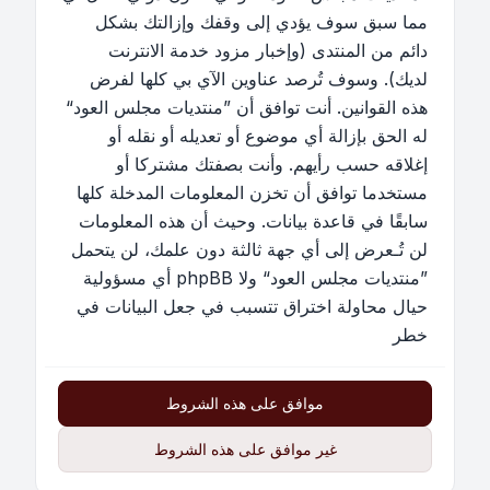
مما سبق سوف يؤدي إلى وقفك وإزالتك بشكل
دائم من المنتدى (وإخبار مزود خدمة الانترنت
لديك). وسوف تُرصد عناوين الآي بي كلها لفرض
هذه القوانين. أنت توافق أن ”منتديات مجلس العود“
له الحق بإزالة أي موضوع أو تعديله أو نقله أو
إغلاقه حسب رأيهم. وأنت بصفتك مشتركا أو
مستخدما توافق أن تخزن المعلومات المدخلة كلها
سابقًا في قاعدة بيانات. وحيث أن هذه المعلومات
لن تُـعرض إلى أي جهة ثالثة دون علمك، لن يتحمل
”منتديات مجلس العود“ ولا phpBB أي مسؤولية
حيال محاولة اختراق تتسبب في جعل البيانات في
خطر
موافق على هذه الشروط
غير موافق على هذه الشروط