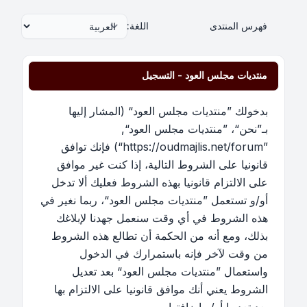
فهرس المنتدى
اللغة:
منتديات مجلس العود - التسجيل
بدخولك ”منتديات مجلس العود“ (المشار إليها
بـ”نحن“، ”منتديات مجلس العود“,
”https://oudmajlis.net/forum“) فإنك توافق
قانونيا على الشروط التالية، إذا كنت غير موافق
على الالتزام قانونيا بهذه الشروط فعليك ألا تدخل
أو/و تستعمل ”منتديات مجلس العود“، ربما نغير في
هذه الشروط في أي وقت سنعمل جهدنا لإبلاغك
بذلك، ومع أنه من الحكمة أن تطالع هذه الشروط
من وقت لآخر فإنه باستمرارك في الدخول
واستعمال ”منتديات مجلس العود“ بعد تعديل
الشروط يعني أنك موافق قانونيا على الالتزام بها