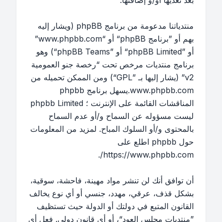
بعد تعديها أو/و إضافتها.
منتدياتنا مدعومة من برنامج phpBB (ويشار إليه
بهم أو ”برنامج phpBB“ أو “www.phpbb.com”
أو ”phpBB Limited“ أو ”phpBB Teams“) وهو
برنامج منتديات مرخص تحت “
رخصة جنو العمومية
v2
” (يشار إليها بـ ”GPL“) ومن الممكن تحميله من
www.phpbb.com
.يسهل برنامج phpbb
المناقشات القائمة على الإنترنت ؛ phpbb Limited
ليست مسؤوله عن السماح و/أو عدم السماح
بالمحتوى و/أو السلوك المباح. لمزيد من المعلومات
حول phpbb اطلع على
.
https://www.phpbb.com/
أن توافق أنك لن تنشر مواد مهينة، فاحشة، سوقية،
بشكل قذف، عرقي، مهدد، جنسي أو أي نوع يخالف
القانون المتبع في دولتك أو الدولة حيث تستظيف
”منتديات مجلس العود“، أو أي قانون دولي. فعل أي