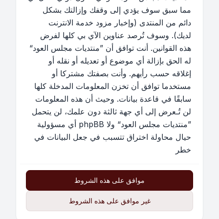
مما سبق سوف يؤدي إلى وقفك وإزالتك بشكل
دائم من المنتدى (وإخبار مزود خدمة الانترنت
لديك). وسوف تُرصد عناوين الآي بي كلها لفرض
هذه القوانين. أنت توافق أن ”منتديات مجلس العود“
له الحق بإزالة أي موضوع أو تعديله أو نقله أو
إغلاقه حسب رأيهم. وأنت بصفتك مشتركا أو
مستخدما توافق أن تخزن المعلومات المدخلة كلها
سابقًا في قاعدة بيانات. وحيث أن هذه المعلومات
لن تُـعرض إلى أي جهة ثالثة دون علمك، لن يتحمل
”منتديات مجلس العود“ ولا phpBB أي مسؤولية
حيال محاولة اختراق تتسبب في جعل البيانات في
خطر
موافق على هذه الشروط
غير موافق على هذه الشروط