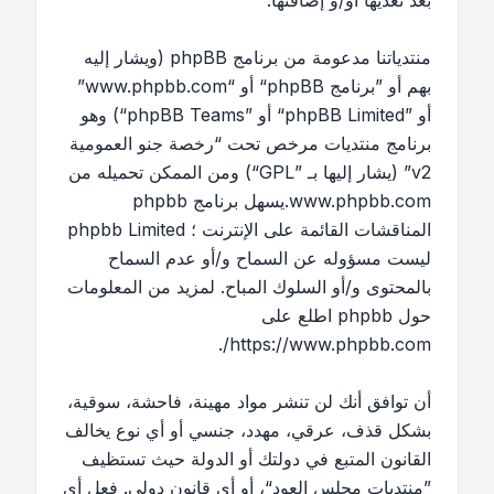
بعد تعديها أو/و إضافتها.
منتدياتنا مدعومة من برنامج phpBB (ويشار إليه
بهم أو ”برنامج phpBB“ أو “www.phpbb.com”
أو ”phpBB Limited“ أو ”phpBB Teams“) وهو
برنامج منتديات مرخص تحت “
رخصة جنو العمومية
v2
” (يشار إليها بـ ”GPL“) ومن الممكن تحميله من
www.phpbb.com
.يسهل برنامج phpbb
المناقشات القائمة على الإنترنت ؛ phpbb Limited
ليست مسؤوله عن السماح و/أو عدم السماح
بالمحتوى و/أو السلوك المباح. لمزيد من المعلومات
حول phpbb اطلع على
.
https://www.phpbb.com/
أن توافق أنك لن تنشر مواد مهينة، فاحشة، سوقية،
بشكل قذف، عرقي، مهدد، جنسي أو أي نوع يخالف
القانون المتبع في دولتك أو الدولة حيث تستظيف
”منتديات مجلس العود“، أو أي قانون دولي. فعل أي