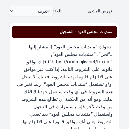
فهرس المنتدى
اللغة:
منتديات مجلس العود - التسجيل
بدخولك ”منتديات مجلس العود“ (المشار إليها
بـ”نحن“، ”منتديات مجلس العود“,
”https://oudmajlis.net/forum“) فإنك توافق
قانونيا على الشروط التالية، إذا كنت غير موافق
على الالتزام قانونيا بهذه الشروط فعليك ألا تدخل
أو/و تستعمل ”منتديات مجلس العود“، ربما نغير في
هذه الشروط في أي وقت سنعمل جهدنا لإبلاغك
بذلك، ومع أنه من الحكمة أن تطالع هذه الشروط
من وقت لآخر فإنه باستمرارك في الدخول
واستعمال ”منتديات مجلس العود“ بعد تعديل
الشروط يعني أنك موافق قانونيا على الالتزام بها