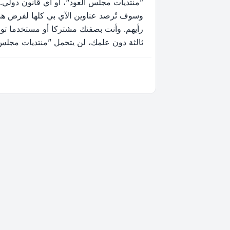
”منتديات مجلس العود“، أو أي قانون دولي.
وسوف تُرصد عناوين الآي بي كلها لفرض هذه 
رأيهم. وأنت بصفتك مشتركا أو مستخدما توا
ثالثة دون علمك، لن يتحمل ”منتديات مجلس العود“ ولا phpBB أي مسؤولية حيال محاولة اختراق تتسب