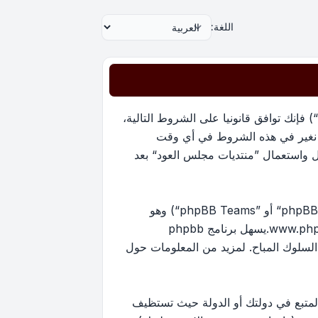
اللغة:
بدخولك ”منتديات مجلس العود“ (المشار إليها بـ”نحن“، ”منتديات مجلس العود“, ”https://oudmajlis.net/forum“) فإنك توافق قانونيا على الشروط التالية،
ما نغير في هذه الشروط في أي وقت
ل واستعمال ”منتديات مجلس العود“ بعد
منتدياتنا مدعومة من برنامج phpBB (ويشار إليه بهم أو ”برنامج phpBB“ أو “www.phpbb.com” أو ”phpBB Limited“ أو ”phpBB Teams“) وهو
www.ph
.يسهل برنامج phpbb
ماح بالمحتوى و/أو السلوك المباح. لمزيد من المعلومات حول
لمتبع في دولتك أو الدولة حيث تستظيف