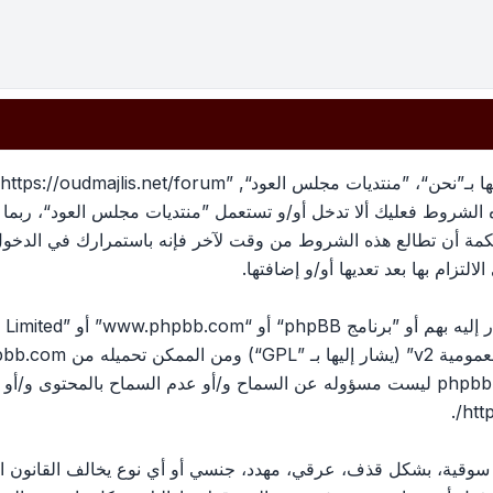
بهذه الشروط فعليك ألا تدخل أو/و تستعمل ”منتديات مجلس العود“، رب
لحكمة أن تطالع هذه الشروط من وقت لآخر فإنه باستمرارك في الدخو
لتزام بها بعد تعديها أو/و إضافتها.
ومية v2
” (يشار إليها بـ ”GPL“) ومن الممكن تحميله من
pbb.com
المناقشات القائمة على الإنترنت ؛ phpbb Limited ليست مسؤوله عن السماح و/أو عدم الس
.
htt
، سوقية، بشكل قذف، عرقي، مهدد، جنسي أو أي نوع يخالف القانون ا