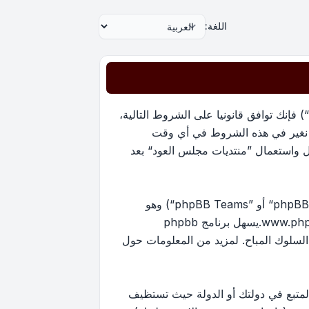
اللغة:
بدخولك ”منتديات مجلس العود“ (المشار إليها بـ”نحن“، ”منتديات مجلس العود“, ”https://oudmajlis.net/forum“) فإنك توافق قانونيا على الشروط التالية،
ما نغير في هذه الشروط في أي وقت
ل واستعمال ”منتديات مجلس العود“ بعد
منتدياتنا مدعومة من برنامج phpBB (ويشار إليه بهم أو ”برنامج phpBB“ أو “www.phpbb.com” أو ”phpBB Limited“ أو ”phpBB Teams“) وهو
www.ph
.يسهل برنامج phpbb
ماح بالمحتوى و/أو السلوك المباح. لمزيد من المعلومات حول
لمتبع في دولتك أو الدولة حيث تستظيف