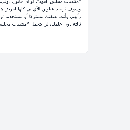
”منتديات مجلس العود“، أو أي قانون دولي.
وسوف تُرصد عناوين الآي بي كلها لفرض هذه 
رأيهم. وأنت بصفتك مشتركا أو مستخدما توا
ثالثة دون علمك، لن يتحمل ”منتديات مجلس العود“ ولا phpBB أي مسؤولية حيال محاولة اختراق تتسب