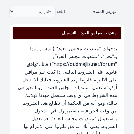
فهرس المنتدى
اللغة:
منتديات مجلس العود - التسجيل
بدخولك ”منتديات مجلس العود“ (المشار إليها
بـ”نحن“، ”منتديات مجلس العود“,
”https://oudmajlis.net/forum“) فإنك توافق
قانونيا على الشروط التالية، إذا كنت غير موافق
على الالتزام قانونيا بهذه الشروط فعليك ألا تدخل
أو/و تستعمل ”منتديات مجلس العود“، ربما نغير في
هذه الشروط في أي وقت سنعمل جهدنا لإبلاغك
بذلك، ومع أنه من الحكمة أن تطالع هذه الشروط
من وقت لآخر فإنه باستمرارك في الدخول
واستعمال ”منتديات مجلس العود“ بعد تعديل
الشروط يعني أنك موافق قانونيا على الالتزام بها