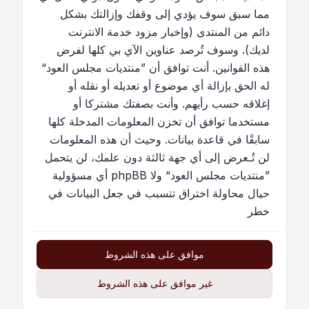
مما سبق سوف يؤدي إلى وقفك وإزالتك بشكل
دائم من المنتدى (وإخبار مزود خدمة الانترنت
لديك). وسوف تُرصد عناوين الآي بي كلها لفرض
هذه القوانين. أنت توافق أن ”منتديات مجلس العود“
له الحق بإزالة أي موضوع أو تعديله أو نقله أو
إغلاقه حسب رأيهم. وأنت بصفتك مشتركا أو
مستخدما توافق أن تخزن المعلومات المدخلة كلها
سابقًا في قاعدة بيانات. وحيث أن هذه المعلومات
لن تُـعرض إلى أي جهة ثالثة دون علمك، لن يتحمل
”منتديات مجلس العود“ ولا phpBB أي مسؤولية
حيال محاولة اختراق تتسبب في جعل البيانات في
خطر
موافق على هذه الشروط
غير موافق على هذه الشروط