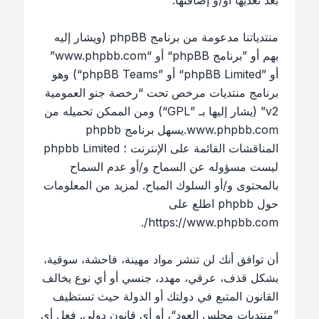
بعد تعديها أو/و إضافتها.
منتدياتنا مدعومة من برنامج phpBB (ويشار إليه
بهم أو ”برنامج phpBB“ أو “www.phpbb.com”
أو ”phpBB Limited“ أو ”phpBB Teams“) وهو
برنامج منتديات مرخص تحت “
رخصة جنو العمومية
v2
” (يشار إليها بـ ”GPL“) ومن الممكن تحميله من
www.phpbb.com
.يسهل برنامج phpbb
المناقشات القائمة على الإنترنت ؛ phpbb Limited
ليست مسؤوله عن السماح و/أو عدم السماح
بالمحتوى و/أو السلوك المباح. لمزيد من المعلومات
حول phpbb اطلع على
.
https://www.phpbb.com/
أن توافق أنك لن تنشر مواد مهينة، فاحشة، سوقية،
بشكل قذف، عرقي، مهدد، جنسي أو أي نوع يخالف
القانون المتبع في دولتك أو الدولة حيث تستظيف
”منتديات مجلس العود“، أو أي قانون دولي. فعل أي