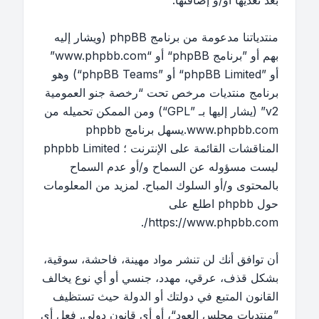
بعد تعديها أو/و إضافتها.
منتدياتنا مدعومة من برنامج phpBB (ويشار إليه
بهم أو ”برنامج phpBB“ أو “www.phpbb.com”
أو ”phpBB Limited“ أو ”phpBB Teams“) وهو
برنامج منتديات مرخص تحت “
رخصة جنو العمومية
v2
” (يشار إليها بـ ”GPL“) ومن الممكن تحميله من
www.phpbb.com
.يسهل برنامج phpbb
المناقشات القائمة على الإنترنت ؛ phpbb Limited
ليست مسؤوله عن السماح و/أو عدم السماح
بالمحتوى و/أو السلوك المباح. لمزيد من المعلومات
حول phpbb اطلع على
.
https://www.phpbb.com/
أن توافق أنك لن تنشر مواد مهينة، فاحشة، سوقية،
بشكل قذف، عرقي، مهدد، جنسي أو أي نوع يخالف
القانون المتبع في دولتك أو الدولة حيث تستظيف
”منتديات مجلس العود“، أو أي قانون دولي. فعل أي