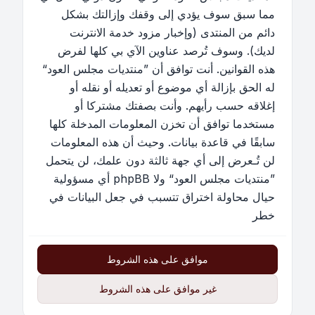
مما سبق سوف يؤدي إلى وقفك وإزالتك بشكل
دائم من المنتدى (وإخبار مزود خدمة الانترنت
لديك). وسوف تُرصد عناوين الآي بي كلها لفرض
هذه القوانين. أنت توافق أن ”منتديات مجلس العود“
له الحق بإزالة أي موضوع أو تعديله أو نقله أو
إغلاقه حسب رأيهم. وأنت بصفتك مشتركا أو
مستخدما توافق أن تخزن المعلومات المدخلة كلها
سابقًا في قاعدة بيانات. وحيث أن هذه المعلومات
لن تُـعرض إلى أي جهة ثالثة دون علمك، لن يتحمل
”منتديات مجلس العود“ ولا phpBB أي مسؤولية
حيال محاولة اختراق تتسبب في جعل البيانات في
خطر
موافق على هذه الشروط
غير موافق على هذه الشروط