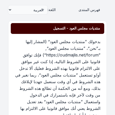
فهرس المنتدى
اللغة:
منتديات مجلس العود - التسجيل
بدخولك ”منتديات مجلس العود“ (المشار إليها
بـ”نحن“، ”منتديات مجلس العود“,
”https://oudmajlis.net/forum“) فإنك توافق
قانونيا على الشروط التالية، إذا كنت غير موافق
على الالتزام قانونيا بهذه الشروط فعليك ألا تدخل
أو/و تستعمل ”منتديات مجلس العود“، ربما نغير في
هذه الشروط في أي وقت سنعمل جهدنا لإبلاغك
بذلك، ومع أنه من الحكمة أن تطالع هذه الشروط
من وقت لآخر فإنه باستمرارك في الدخول
واستعمال ”منتديات مجلس العود“ بعد تعديل
الشروط يعني أنك موافق قانونيا على الالتزام بها