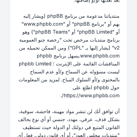
بعد تعديها أو/و إضافتها.
منتدياتنا مدعومة من برنامج phpBB (ويشار إليه
بهم أو ”برنامج phpBB“ أو “www.phpbb.com”
أو ”phpBB Limited“ أو ”phpBB Teams“) وهو
برنامج منتديات مرخص تحت “
رخصة جنو العمومية
v2
” (يشار إليها بـ ”GPL“) ومن الممكن تحميله من
www.phpbb.com
.يسهل برنامج phpbb
المناقشات القائمة على الإنترنت ؛ phpbb Limited
ليست مسؤوله عن السماح و/أو عدم السماح
بالمحتوى و/أو السلوك المباح. لمزيد من المعلومات
حول phpbb اطلع على
.
https://www.phpbb.com/
أن توافق أنك لن تنشر مواد مهينة، فاحشة، سوقية،
بشكل قذف، عرقي، مهدد، جنسي أو أي نوع يخالف
القانون المتبع في دولتك أو الدولة حيث تستظيف
”منتديات مجلس العود“، أو أي قانون دولي. فعل أي