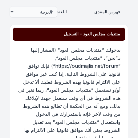
فهرس المنتدى
اللغة:
منتديات مجلس العود - التسجيل
بدخولك ”منتديات مجلس العود“ (المشار إليها
بـ”نحن“، ”منتديات مجلس العود“,
”https://oudmajlis.net/forum“) فإنك توافق
قانونيا على الشروط التالية، إذا كنت غير موافق
على الالتزام قانونيا بهذه الشروط فعليك ألا تدخل
أو/و تستعمل ”منتديات مجلس العود“، ربما نغير في
هذه الشروط في أي وقت سنعمل جهدنا لإبلاغك
بذلك، ومع أنه من الحكمة أن تطالع هذه الشروط
من وقت لآخر فإنه باستمرارك في الدخول
واستعمال ”منتديات مجلس العود“ بعد تعديل
الشروط يعني أنك موافق قانونيا على الالتزام بها