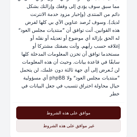
مما سبق سوف يؤدي إلى وقفك وإزالتك بشكل
دائم من المنتدى (وإخبار مزود خدمة الانترنت
لديك). وسوف تُرصد عناوين الآي بي كلها لفرض
هذه القوانين. أنت توافق أن ”منتديات مجلس العود“
له الحق بإزالة أي موضوع أو تعديله أو نقله أو
إغلاقه حسب رأيهم. وأنت بصفتك مشتركا أو
مستخدما توافق أن تخزن المعلومات المدخلة كلها
سابقًا في قاعدة بيانات. وحيث أن هذه المعلومات
لن تُـعرض إلى أي جهة ثالثة دون علمك، لن يتحمل
”منتديات مجلس العود“ ولا phpBB أي مسؤولية
حيال محاولة اختراق تتسبب في جعل البيانات في
خطر
موافق على هذه الشروط
غير موافق على هذه الشروط