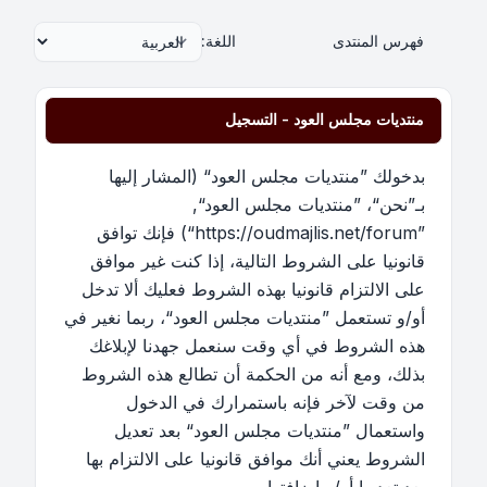
فهرس المنتدى
اللغة:
منتديات مجلس العود - التسجيل
بدخولك ”منتديات مجلس العود“ (المشار إليها
بـ”نحن“، ”منتديات مجلس العود“,
”https://oudmajlis.net/forum“) فإنك توافق
قانونيا على الشروط التالية، إذا كنت غير موافق
على الالتزام قانونيا بهذه الشروط فعليك ألا تدخل
أو/و تستعمل ”منتديات مجلس العود“، ربما نغير في
هذه الشروط في أي وقت سنعمل جهدنا لإبلاغك
بذلك، ومع أنه من الحكمة أن تطالع هذه الشروط
من وقت لآخر فإنه باستمرارك في الدخول
واستعمال ”منتديات مجلس العود“ بعد تعديل
الشروط يعني أنك موافق قانونيا على الالتزام بها