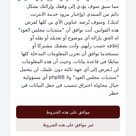
مما سبق سوف يؤدي إلى وقفك وإزالتك بشكل
دائم من المنتدى (وإخبار مزود خدمة الانترنت
لديك). وسوف تُرصد عناوين الآي بي كلها لفرض
هذه القوانين. أنت توافق أن ”منتديات مجلس العود“
له الحق بإزالة أي موضوع أو تعديله أو نقله أو
إغلاقه حسب رأيهم. وأنت بصفتك مشتركا أو
مستخدما توافق أن تخزن المعلومات المدخلة كلها
سابقًا في قاعدة بيانات. وحيث أن هذه المعلومات
لن تُـعرض إلى أي جهة ثالثة دون علمك، لن يتحمل
”منتديات مجلس العود“ ولا phpBB أي مسؤولية
حيال محاولة اختراق تتسبب في جعل البيانات في
خطر
موافق على هذه الشروط
غير موافق على هذه الشروط