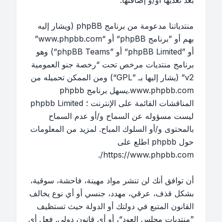
بعد تعديها أو/و إضافتها.
منتدياتنا مدعومة من برنامج phpBB (ويشار إليه
بهم أو ”برنامج phpBB“ أو “www.phpbb.com”
أو ”phpBB Limited“ أو ”phpBB Teams“) وهو
برنامج منتديات مرخص تحت “
رخصة جنو العمومية
v2
” (يشار إليها بـ ”GPL“) ومن الممكن تحميله من
www.phpbb.com
.يسهل برنامج phpbb
المناقشات القائمة على الإنترنت ؛ phpbb Limited
ليست مسؤوله عن السماح و/أو عدم السماح
بالمحتوى و/أو السلوك المباح. لمزيد من المعلومات
حول phpbb اطلع على
.
https://www.phpbb.com/
أن توافق أنك لن تنشر مواد مهينة، فاحشة، سوقية،
بشكل قذف، عرقي، مهدد، جنسي أو أي نوع يخالف
القانون المتبع في دولتك أو الدولة حيث تستظيف
”منتديات مجلس العود“، أو أي قانون دولي. فعل أي