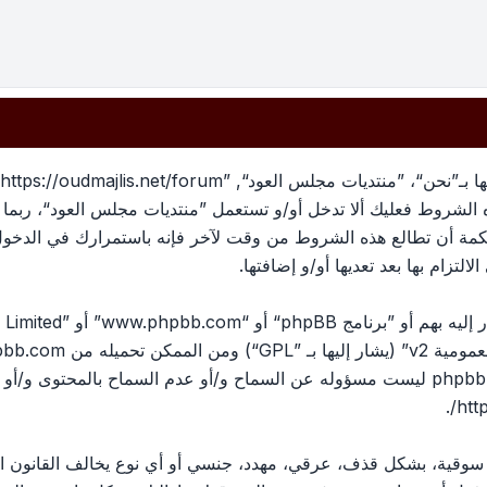
بهذه الشروط فعليك ألا تدخل أو/و تستعمل ”منتديات مجلس العود“، رب
لحكمة أن تطالع هذه الشروط من وقت لآخر فإنه باستمرارك في الدخو
لتزام بها بعد تعديها أو/و إضافتها.
ومية v2
” (يشار إليها بـ ”GPL“) ومن الممكن تحميله من
pbb.com
المناقشات القائمة على الإنترنت ؛ phpbb Limited ليست مسؤوله عن السماح و/أو عدم الس
.
htt
، سوقية، بشكل قذف، عرقي، مهدد، جنسي أو أي نوع يخالف القانون ا