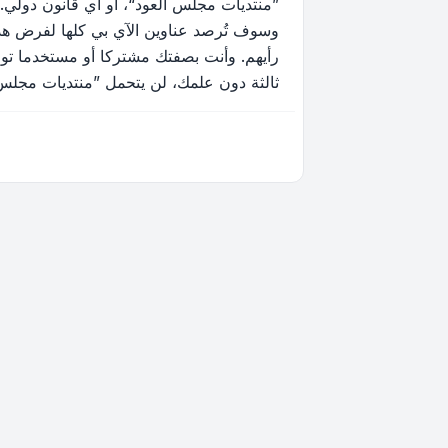
”منتديات مجلس العود“، أو أي قانون دولي.
وسوف تُرصد عناوين الآي بي كلها لفرض هذه 
رأيهم. وأنت بصفتك مشتركا أو مستخدما توا
ثالثة دون علمك، لن يتحمل ”منتديات مجلس العود“ ولا phpBB أي مسؤولية حيال محاولة اختراق تتسب