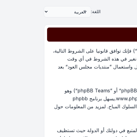
اللغة:
بدخولك ”منتديات مجلس العود“ (المشار إليها بـ”نحن“، ”منتديات مجلس العود“, ”https://oudmajlis.net/forum“) فإنك توافق قانونيا على الشروط التالية،
ما نغير في هذه الشروط في أي وقت
ل واستعمال ”منتديات مجلس العود“ بعد
منتدياتنا مدعومة من برنامج phpBB (ويشار إليه بهم أو ”برنامج phpBB“ أو “www.phpbb.com” أو ”phpBB Limited“ أو ”phpBB Teams“) وهو
www.ph
.يسهل برنامج phpbb
ماح بالمحتوى و/أو السلوك المباح. لمزيد من المعلومات حول
لمتبع في دولتك أو الدولة حيث تستظيف