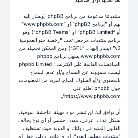
بعد تعديها أو/و إضافتها.
منتدياتنا مدعومة من برنامج phpBB (ويشار إليه
بهم أو ”برنامج phpBB“ أو “www.phpbb.com”
أو ”phpBB Limited“ أو ”phpBB Teams“) وهو
برنامج منتديات مرخص تحت “
رخصة جنو العمومية
v2
” (يشار إليها بـ ”GPL“) ومن الممكن تحميله من
www.phpbb.com
.يسهل برنامج phpbb
المناقشات القائمة على الإنترنت ؛ phpbb Limited
ليست مسؤوله عن السماح و/أو عدم السماح
بالمحتوى و/أو السلوك المباح. لمزيد من المعلومات
حول phpbb اطلع على
.
https://www.phpbb.com/
أن توافق أنك لن تنشر مواد مهينة، فاحشة، سوقية،
بشكل قذف، عرقي، مهدد، جنسي أو أي نوع يخالف
القانون المتبع في دولتك أو الدولة حيث تستظيف
”منتديات مجلس العود“، أو أي قانون دولي. فعل أي