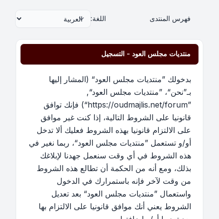
فهرس المنتدى
اللغة:
منتديات مجلس العود - التسجيل
بدخولك ”منتديات مجلس العود“ (المشار إليها
بـ”نحن“، ”منتديات مجلس العود“,
”https://oudmajlis.net/forum“) فإنك توافق
قانونيا على الشروط التالية، إذا كنت غير موافق
على الالتزام قانونيا بهذه الشروط فعليك ألا تدخل
أو/و تستعمل ”منتديات مجلس العود“، ربما نغير في
هذه الشروط في أي وقت سنعمل جهدنا لإبلاغك
بذلك، ومع أنه من الحكمة أن تطالع هذه الشروط
من وقت لآخر فإنه باستمرارك في الدخول
واستعمال ”منتديات مجلس العود“ بعد تعديل
الشروط يعني أنك موافق قانونيا على الالتزام بها