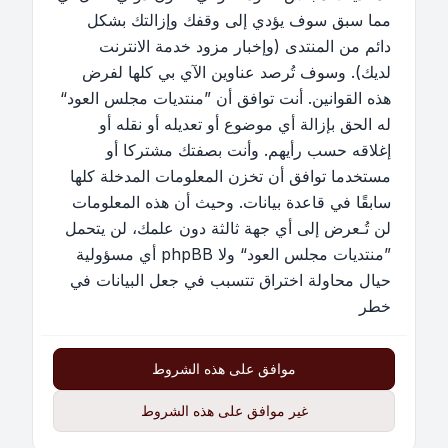
مما سبق سوف يؤدي إلى وقفك وإزالتك بشكل
دائم من المنتدى (وإخبار مزود خدمة الانترنت
لديك). وسوف تُرصد عناوين الآي بي كلها لفرض
هذه القوانين. أنت توافق أن ”منتديات مجلس العود“
له الحق بإزالة أي موضوع أو تعديله أو نقله أو
إغلاقه حسب رأيهم. وأنت بصفتك مشتركا أو
مستخدما توافق أن تخزن المعلومات المدخلة كلها
سابقًا في قاعدة بيانات. وحيث أن هذه المعلومات
لن تُـعرض إلى أي جهة ثالثة دون علمك، لن يتحمل
”منتديات مجلس العود“ ولا phpBB أي مسؤولية
حيال محاولة اختراق تتسبب في جعل البيانات في
خطر
موافق على هذه الشروط
غير موافق على هذه الشروط