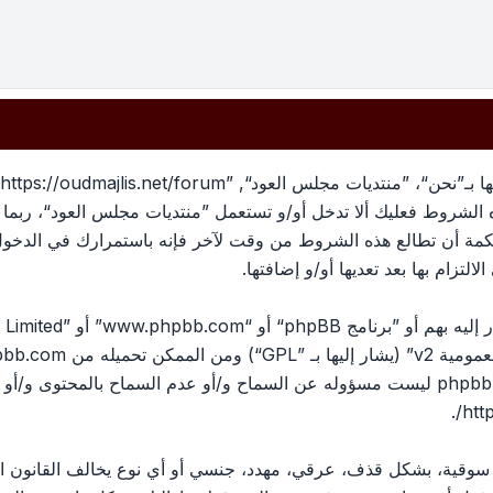
بهذه الشروط فعليك ألا تدخل أو/و تستعمل ”منتديات مجلس العود“، رب
لحكمة أن تطالع هذه الشروط من وقت لآخر فإنه باستمرارك في الدخو
لتزام بها بعد تعديها أو/و إضافتها.
ومية v2
” (يشار إليها بـ ”GPL“) ومن الممكن تحميله من
pbb.com
المناقشات القائمة على الإنترنت ؛ phpbb Limited ليست مسؤوله عن السماح و/أو عدم الس
.
htt
، سوقية، بشكل قذف، عرقي، مهدد، جنسي أو أي نوع يخالف القانون ا