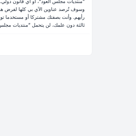
”منتديات مجلس العود“، أو أي قانون دولي.
وسوف تُرصد عناوين الآي بي كلها لفرض هذه 
رأيهم. وأنت بصفتك مشتركا أو مستخدما توا
ثالثة دون علمك، لن يتحمل ”منتديات مجلس العود“ ولا phpBB أي مسؤولية حيال محاولة اختراق تتسب