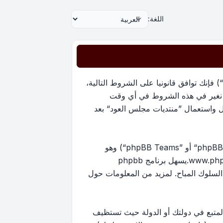
اللغة:
بدخولك ”منتديات مجلس العود“ (المشار إليها بـ”نحن“، ”منتديات مجلس العود“, ”https://oudmajlis.net/forum“) فإنك توافق قانونيا على الشروط التالية،
ما نغير في هذه الشروط في أي وقت
ل واستعمال ”منتديات مجلس العود“ بعد
منتدياتنا مدعومة من برنامج phpBB (ويشار إليه بهم أو ”برنامج phpBB“ أو “www.phpbb.com” أو ”phpBB Limited“ أو ”phpBB Teams“) وهو
www.ph
.يسهل برنامج phpbb
ماح بالمحتوى و/أو السلوك المباح. لمزيد من المعلومات حول
لمتبع في دولتك أو الدولة حيث تستظيف