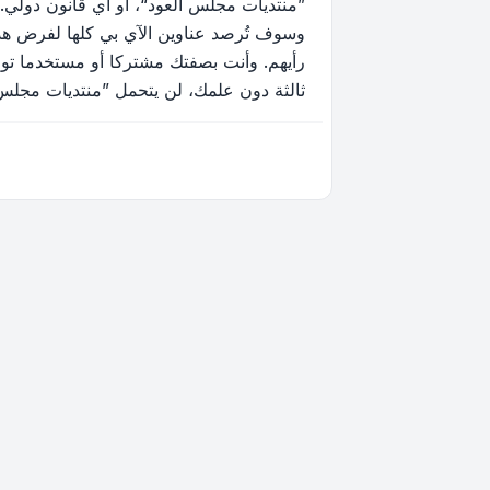
”منتديات مجلس العود“، أو أي قانون دولي.
وسوف تُرصد عناوين الآي بي كلها لفرض هذه 
رأيهم. وأنت بصفتك مشتركا أو مستخدما توا
ثالثة دون علمك، لن يتحمل ”منتديات مجلس العود“ ولا phpBB أي مسؤولية حيال محاولة اختراق تتسب