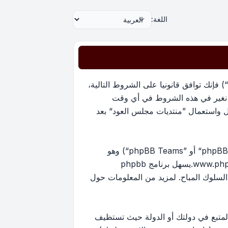
اللغة:
بدخولك ”منتديات مجلس العود“ (المشار إليها بـ”نحن“، ”منتديات مجلس العود“, ”https://oudmajlis.net/forum“) فإنك توافق قانونيا على الشروط التالية،
ما نغير في هذه الشروط في أي وقت
ل واستعمال ”منتديات مجلس العود“ بعد
منتدياتنا مدعومة من برنامج phpBB (ويشار إليه بهم أو ”برنامج phpBB“ أو “www.phpbb.com” أو ”phpBB Limited“ أو ”phpBB Teams“) وهو
www.ph
.يسهل برنامج phpbb
ماح بالمحتوى و/أو السلوك المباح. لمزيد من المعلومات حول
لمتبع في دولتك أو الدولة حيث تستظيف