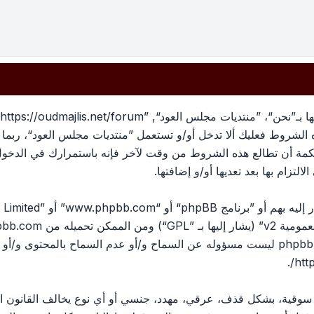
بهذه الشروط فعليك ألا تدخل أو/و تستعمل ”منتديات مجلس العود“، رب
لحكمة أن تطالع هذه الشروط من وقت لآخر فإنه باستمرارك في الدخو
لتزام بها بعد تعديها أو/و إضافتها.
ومية v2
” (يشار إليها بـ ”GPL“) ومن الممكن تحميله من
pbb.com
المناقشات القائمة على الإنترنت ؛ phpbb Limited ليست مسؤوله عن السماح و/أو عدم الس
.
htt
، سوقية، بشكل قذف، عرقي، مهدد، جنسي أو أي نوع يخالف القانون ا