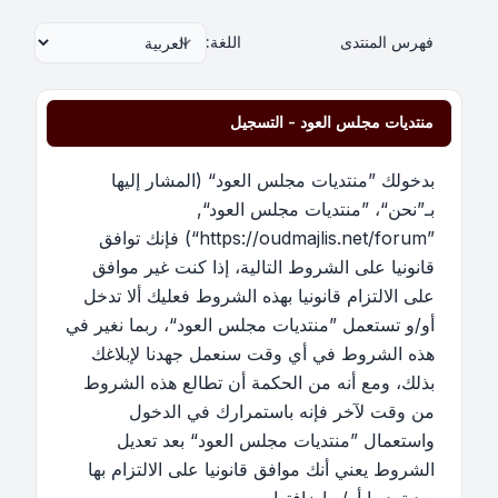
فهرس المنتدى
اللغة:
منتديات مجلس العود - التسجيل
بدخولك ”منتديات مجلس العود“ (المشار إليها
بـ”نحن“، ”منتديات مجلس العود“,
”https://oudmajlis.net/forum“) فإنك توافق
قانونيا على الشروط التالية، إذا كنت غير موافق
على الالتزام قانونيا بهذه الشروط فعليك ألا تدخل
أو/و تستعمل ”منتديات مجلس العود“، ربما نغير في
هذه الشروط في أي وقت سنعمل جهدنا لإبلاغك
بذلك، ومع أنه من الحكمة أن تطالع هذه الشروط
من وقت لآخر فإنه باستمرارك في الدخول
واستعمال ”منتديات مجلس العود“ بعد تعديل
الشروط يعني أنك موافق قانونيا على الالتزام بها