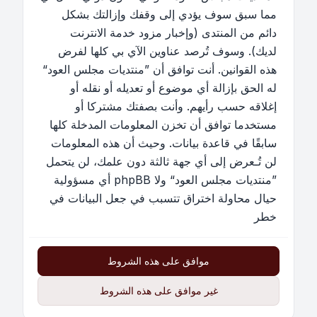
مما سبق سوف يؤدي إلى وقفك وإزالتك بشكل
دائم من المنتدى (وإخبار مزود خدمة الانترنت
لديك). وسوف تُرصد عناوين الآي بي كلها لفرض
هذه القوانين. أنت توافق أن ”منتديات مجلس العود“
له الحق بإزالة أي موضوع أو تعديله أو نقله أو
إغلاقه حسب رأيهم. وأنت بصفتك مشتركا أو
مستخدما توافق أن تخزن المعلومات المدخلة كلها
سابقًا في قاعدة بيانات. وحيث أن هذه المعلومات
لن تُـعرض إلى أي جهة ثالثة دون علمك، لن يتحمل
”منتديات مجلس العود“ ولا phpBB أي مسؤولية
حيال محاولة اختراق تتسبب في جعل البيانات في
خطر
موافق على هذه الشروط
غير موافق على هذه الشروط