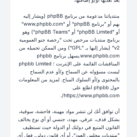
بعد تعديها أو/و إضافتها.
منتدياتنا مدعومة من برنامج phpBB (ويشار إليه
بهم أو ”برنامج phpBB“ أو “www.phpbb.com”
أو ”phpBB Limited“ أو ”phpBB Teams“) وهو
برنامج منتديات مرخص تحت “
رخصة جنو العمومية
v2
” (يشار إليها بـ ”GPL“) ومن الممكن تحميله من
www.phpbb.com
.يسهل برنامج phpbb
المناقشات القائمة على الإنترنت ؛ phpbb Limited
ليست مسؤوله عن السماح و/أو عدم السماح
بالمحتوى و/أو السلوك المباح. لمزيد من المعلومات
حول phpbb اطلع على
.
https://www.phpbb.com/
أن توافق أنك لن تنشر مواد مهينة، فاحشة، سوقية،
بشكل قذف، عرقي، مهدد، جنسي أو أي نوع يخالف
القانون المتبع في دولتك أو الدولة حيث تستظيف
”منتديات مجلس العود“، أو أي قانون دولي. فعل أي