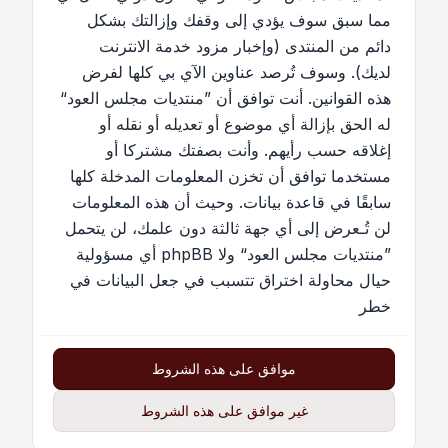
مما سبق سوف يؤدي إلى وقفك وإزالتك بشكل
دائم من المنتدى (وإخبار مزود خدمة الانترنت
لديك). وسوف تُرصد عناوين الآي بي كلها لفرض
هذه القوانين. أنت توافق أن ”منتديات مجلس العود“
له الحق بإزالة أي موضوع أو تعديله أو نقله أو
إغلاقه حسب رأيهم. وأنت بصفتك مشتركا أو
مستخدما توافق أن تخزن المعلومات المدخلة كلها
سابقًا في قاعدة بيانات. وحيث أن هذه المعلومات
لن تُـعرض إلى أي جهة ثالثة دون علمك، لن يتحمل
”منتديات مجلس العود“ ولا phpBB أي مسؤولية
حيال محاولة اختراق تتسبب في جعل البيانات في
خطر
موافق على هذه الشروط
غير موافق على هذه الشروط