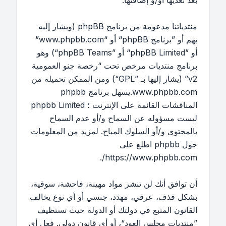
بعد تعديها أو/و إضافتها.
منتدياتنا مدعومة من برنامج phpBB (ويشار إليه
بهم أو ”برنامج phpBB“ أو “www.phpbb.com”
أو ”phpBB Limited“ أو ”phpBB Teams“) وهو
برنامج منتديات مرخص تحت “
رخصة جنو العمومية
v2
” (يشار إليها بـ ”GPL“) ومن الممكن تحميله من
www.phpbb.com
.يسهل برنامج phpbb
المناقشات القائمة على الإنترنت ؛ phpbb Limited
ليست مسؤوله عن السماح و/أو عدم السماح
بالمحتوى و/أو السلوك المباح. لمزيد من المعلومات
حول phpbb اطلع على
.
https://www.phpbb.com/
أن توافق أنك لن تنشر مواد مهينة، فاحشة، سوقية،
بشكل قذف، عرقي، مهدد، جنسي أو أي نوع يخالف
القانون المتبع في دولتك أو الدولة حيث تستظيف
”منتديات مجلس العود“، أو أي قانون دولي. فعل أي