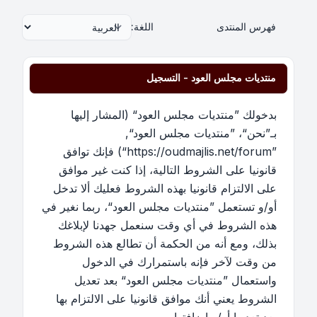
فهرس المنتدى
اللغة:
منتديات مجلس العود - التسجيل
بدخولك ”منتديات مجلس العود“ (المشار إليها
بـ”نحن“، ”منتديات مجلس العود“,
”https://oudmajlis.net/forum“) فإنك توافق
قانونيا على الشروط التالية، إذا كنت غير موافق
على الالتزام قانونيا بهذه الشروط فعليك ألا تدخل
أو/و تستعمل ”منتديات مجلس العود“، ربما نغير في
هذه الشروط في أي وقت سنعمل جهدنا لإبلاغك
بذلك، ومع أنه من الحكمة أن تطالع هذه الشروط
من وقت لآخر فإنه باستمرارك في الدخول
واستعمال ”منتديات مجلس العود“ بعد تعديل
الشروط يعني أنك موافق قانونيا على الالتزام بها