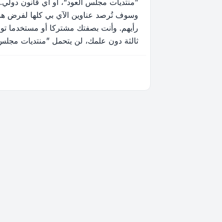
”منتديات مجلس العود“، أو أي قانون دولي.
وسوف تُرصد عناوين الآي بي كلها لفرض هذه 
رأيهم. وأنت بصفتك مشتركا أو مستخدما توا
ثالثة دون علمك، لن يتحمل ”منتديات مجلس العود“ ولا phpBB أي مسؤولية حيال محاولة اختراق تتسب