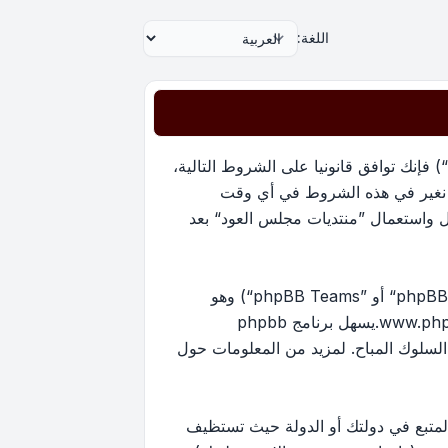
اللغة:
بدخولك ”منتديات مجلس العود“ (المشار إليها بـ”نحن“، ”منتديات مجلس العود“, ”https://oudmajlis.net/forum“) فإنك توافق قانونيا على الشروط التالية،
ما نغير في هذه الشروط في أي وقت
ل واستعمال ”منتديات مجلس العود“ بعد
منتدياتنا مدعومة من برنامج phpBB (ويشار إليه بهم أو ”برنامج phpBB“ أو “www.phpbb.com” أو ”phpBB Limited“ أو ”phpBB Teams“) وهو
www.ph
.يسهل برنامج phpbb
ماح بالمحتوى و/أو السلوك المباح. لمزيد من المعلومات حول
لمتبع في دولتك أو الدولة حيث تستظيف