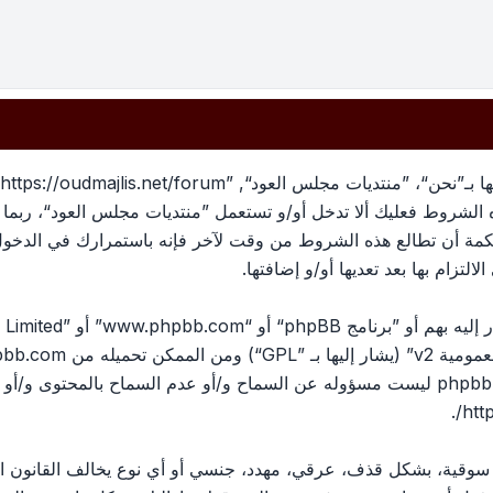
بهذه الشروط فعليك ألا تدخل أو/و تستعمل ”منتديات مجلس العود“، رب
لحكمة أن تطالع هذه الشروط من وقت لآخر فإنه باستمرارك في الدخو
لتزام بها بعد تعديها أو/و إضافتها.
ومية v2
” (يشار إليها بـ ”GPL“) ومن الممكن تحميله من
pbb.com
المناقشات القائمة على الإنترنت ؛ phpbb Limited ليست مسؤوله عن السماح و/أو عدم الس
.
htt
، سوقية، بشكل قذف، عرقي، مهدد، جنسي أو أي نوع يخالف القانون ا