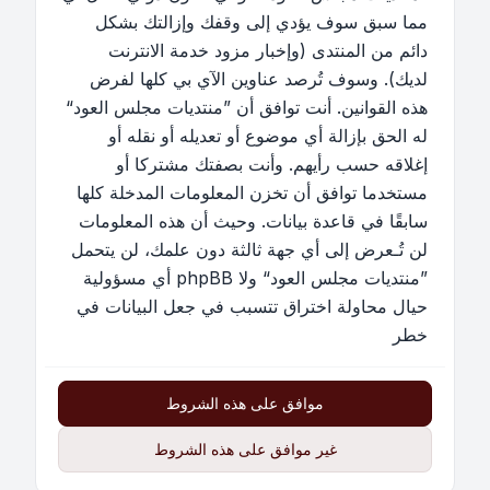
مما سبق سوف يؤدي إلى وقفك وإزالتك بشكل
دائم من المنتدى (وإخبار مزود خدمة الانترنت
لديك). وسوف تُرصد عناوين الآي بي كلها لفرض
هذه القوانين. أنت توافق أن ”منتديات مجلس العود“
له الحق بإزالة أي موضوع أو تعديله أو نقله أو
إغلاقه حسب رأيهم. وأنت بصفتك مشتركا أو
مستخدما توافق أن تخزن المعلومات المدخلة كلها
سابقًا في قاعدة بيانات. وحيث أن هذه المعلومات
لن تُـعرض إلى أي جهة ثالثة دون علمك، لن يتحمل
”منتديات مجلس العود“ ولا phpBB أي مسؤولية
حيال محاولة اختراق تتسبب في جعل البيانات في
خطر
موافق على هذه الشروط
غير موافق على هذه الشروط