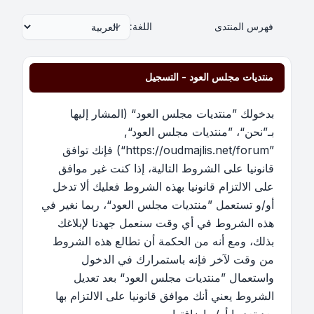
فهرس المنتدى
اللغة:
منتديات مجلس العود - التسجيل
بدخولك ”منتديات مجلس العود“ (المشار إليها
بـ”نحن“، ”منتديات مجلس العود“,
”https://oudmajlis.net/forum“) فإنك توافق
قانونيا على الشروط التالية، إذا كنت غير موافق
على الالتزام قانونيا بهذه الشروط فعليك ألا تدخل
أو/و تستعمل ”منتديات مجلس العود“، ربما نغير في
هذه الشروط في أي وقت سنعمل جهدنا لإبلاغك
بذلك، ومع أنه من الحكمة أن تطالع هذه الشروط
من وقت لآخر فإنه باستمرارك في الدخول
واستعمال ”منتديات مجلس العود“ بعد تعديل
الشروط يعني أنك موافق قانونيا على الالتزام بها