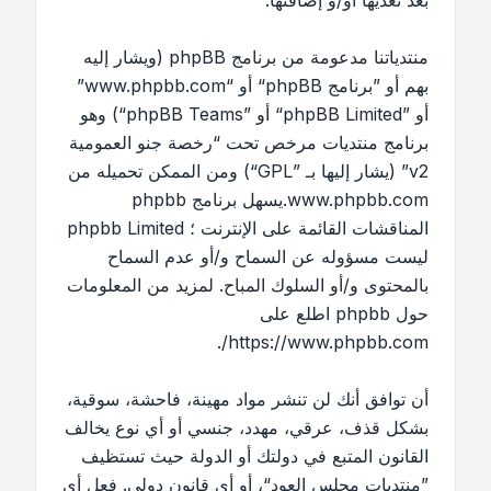
بعد تعديها أو/و إضافتها.
منتدياتنا مدعومة من برنامج phpBB (ويشار إليه
بهم أو ”برنامج phpBB“ أو “www.phpbb.com”
أو ”phpBB Limited“ أو ”phpBB Teams“) وهو
برنامج منتديات مرخص تحت “
رخصة جنو العمومية
v2
” (يشار إليها بـ ”GPL“) ومن الممكن تحميله من
www.phpbb.com
.يسهل برنامج phpbb
المناقشات القائمة على الإنترنت ؛ phpbb Limited
ليست مسؤوله عن السماح و/أو عدم السماح
بالمحتوى و/أو السلوك المباح. لمزيد من المعلومات
حول phpbb اطلع على
.
https://www.phpbb.com/
أن توافق أنك لن تنشر مواد مهينة، فاحشة، سوقية،
بشكل قذف، عرقي، مهدد، جنسي أو أي نوع يخالف
القانون المتبع في دولتك أو الدولة حيث تستظيف
”منتديات مجلس العود“، أو أي قانون دولي. فعل أي