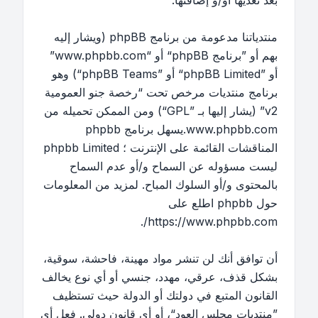
بعد تعديها أو/و إضافتها.
منتدياتنا مدعومة من برنامج phpBB (ويشار إليه
بهم أو ”برنامج phpBB“ أو “www.phpbb.com”
أو ”phpBB Limited“ أو ”phpBB Teams“) وهو
برنامج منتديات مرخص تحت “
رخصة جنو العمومية
v2
” (يشار إليها بـ ”GPL“) ومن الممكن تحميله من
www.phpbb.com
.يسهل برنامج phpbb
المناقشات القائمة على الإنترنت ؛ phpbb Limited
ليست مسؤوله عن السماح و/أو عدم السماح
بالمحتوى و/أو السلوك المباح. لمزيد من المعلومات
حول phpbb اطلع على
.
https://www.phpbb.com/
أن توافق أنك لن تنشر مواد مهينة، فاحشة، سوقية،
بشكل قذف، عرقي، مهدد، جنسي أو أي نوع يخالف
القانون المتبع في دولتك أو الدولة حيث تستظيف
”منتديات مجلس العود“، أو أي قانون دولي. فعل أي