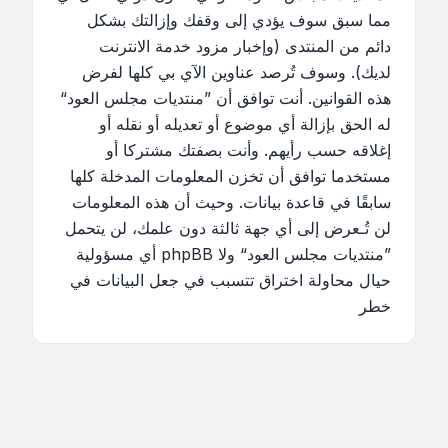
مما سبق سوف يؤدي إلى وقفك وإزالتك بشكل
دائم من المنتدى (وإخبار مزود خدمة الانترنت
لديك). وسوف تُرصد عناوين الآي بي كلها لفرض
هذه القوانين. أنت توافق أن ”منتديات مجلس العود“
له الحق بإزالة أي موضوع أو تعديله أو نقله أو
إغلاقه حسب رأيهم. وأنت بصفتك مشتركا أو
مستخدما توافق أن تخزن المعلومات المدخلة كلها
سابقًا في قاعدة بيانات. وحيث أن هذه المعلومات
لن تُـعرض إلى أي جهة ثالثة دون علمك، لن يتحمل
”منتديات مجلس العود“ ولا phpBB أي مسؤولية
حيال محاولة اختراق تتسبب في جعل البيانات في
خطر