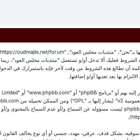
بهذه الشروط فعليك ألا تدخل أو/و تستعمل ”منتديات مجلس العود“، رب
لحكمة أن تطالع هذه الشروط من وقت لآخر فإنه باستمرارك في الدخو
لتزام بها بعد تعديها أو/و إضافتها.
ومية v2
” (يشار إليها بـ ”GPL“) ومن الممكن تحميله من
pbb.com
المناقشات القائمة على الإنترنت ؛ phpbb Limited ليست مسؤوله عن السماح و/أو عدم الس
.
htt
، سوقية، بشكل قذف، عرقي، مهدد، جنسي أو أي نوع يخالف القانون ا