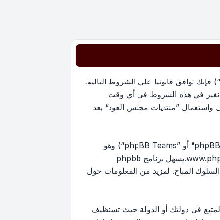
بدخولك ”منتديات مجلس العود“ (المشار إليها بـ”نحن“، ”منتديات مجلس العود“, ”https://oudmajlis.net/forum“) فإنك توافق قانونيا على الشروط التالية،
ما نغير في هذه الشروط في أي وقت
ل واستعمال ”منتديات مجلس العود“ بعد
منتدياتنا مدعومة من برنامج phpBB (ويشار إليه بهم أو ”برنامج phpBB“ أو “www.phpbb.com” أو ”phpBB Limited“ أو ”phpBB Teams“) وهو
www.ph
.يسهل برنامج phpbb
ماح بالمحتوى و/أو السلوك المباح. لمزيد من المعلومات حول
لمتبع في دولتك أو الدولة حيث تستظيف