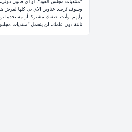
”منتديات مجلس العود“، أو أي قانون دولي.
وسوف تُرصد عناوين الآي بي كلها لفرض هذه 
رأيهم. وأنت بصفتك مشتركا أو مستخدما توا
ثالثة دون علمك، لن يتحمل ”منتديات مجلس العود“ ولا phpBB أي مسؤولية حيال محاولة اختراق تتسب