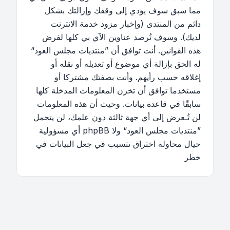
مما سبق سوف يؤدي إلى وقفك وإزالتك بشكل
دائم من المنتدى (وإخبار مزود خدمة الانترنت
لديك). وسوف تُرصد عناوين الآي بي كلها لفرض
هذه القوانين. أنت توافق أن ”منتديات مجلس العود“
له الحق بإزالة أي موضوع أو تعديله أو نقله أو
إغلاقه حسب رأيهم. وأنت بصفتك مشتركا أو
مستخدما توافق أن تخزن المعلومات المدخلة كلها
سابقًا في قاعدة بيانات. وحيث أن هذه المعلومات
لن تُـعرض إلى أي جهة ثالثة دون علمك، لن يتحمل
”منتديات مجلس العود“ ولا phpBB أي مسؤولية
حيال محاولة اختراق تتسبب في جعل البيانات في
خطر