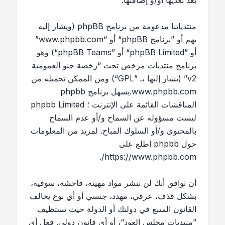
بعد تعديها أو/و إضافتها.
منتدياتنا مدعومة من برنامج phpBB (ويشار إليه
بهم أو ”برنامج phpBB“ أو “www.phpbb.com”
أو ”phpBB Limited“ أو ”phpBB Teams“) وهو
برنامج منتديات مرخص تحت “
رخصة جنو العمومية
v2
” (يشار إليها بـ ”GPL“) ومن الممكن تحميله من
www.phpbb.com
.يسهل برنامج phpbb
المناقشات القائمة على الإنترنت ؛ phpbb Limited
ليست مسؤوله عن السماح و/أو عدم السماح
بالمحتوى و/أو السلوك المباح. لمزيد من المعلومات
حول phpbb اطلع على
.
https://www.phpbb.com/
أن توافق أنك لن تنشر مواد مهينة، فاحشة، سوقية،
بشكل قذف، عرقي، مهدد، جنسي أو أي نوع يخالف
القانون المتبع في دولتك أو الدولة حيث تستظيف
”منتديات مجلس العود“، أو أي قانون دولي. فعل أي