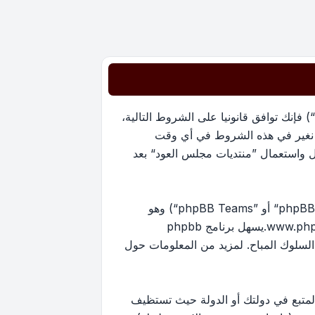
بدخولك ”منتديات مجلس العود“ (المشار إليها بـ”نحن“، ”منتديات مجلس العود“, ”https://oudmajlis.net/forum“) فإنك توافق قانونيا على الشروط التالية،
ما نغير في هذه الشروط في أي وقت
ل واستعمال ”منتديات مجلس العود“ بعد
منتدياتنا مدعومة من برنامج phpBB (ويشار إليه بهم أو ”برنامج phpBB“ أو “www.phpbb.com” أو ”phpBB Limited“ أو ”phpBB Teams“) وهو
www.ph
.يسهل برنامج phpbb
ماح بالمحتوى و/أو السلوك المباح. لمزيد من المعلومات حول
لمتبع في دولتك أو الدولة حيث تستظيف