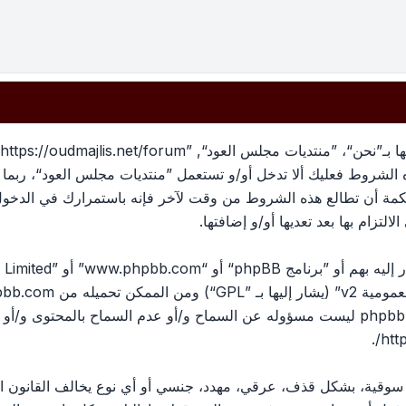
بهذه الشروط فعليك ألا تدخل أو/و تستعمل ”منتديات مجلس العود“، رب
لحكمة أن تطالع هذه الشروط من وقت لآخر فإنه باستمرارك في الدخو
لتزام بها بعد تعديها أو/و إضافتها.
ومية v2
” (يشار إليها بـ ”GPL“) ومن الممكن تحميله من
pbb.com
المناقشات القائمة على الإنترنت ؛ phpbb Limited ليست مسؤوله عن السماح و/أو عدم الس
.
htt
، سوقية، بشكل قذف، عرقي، مهدد، جنسي أو أي نوع يخالف القانون ا