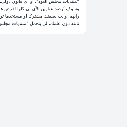
”منتديات مجلس العود“، أو أي قانون دولي.
وسوف تُرصد عناوين الآي بي كلها لفرض هذه 
رأيهم. وأنت بصفتك مشتركا أو مستخدما توا
ثالثة دون علمك، لن يتحمل ”منتديات مجلس العود“ ولا phpBB أي مسؤولية حيال محاولة اختراق تتسب