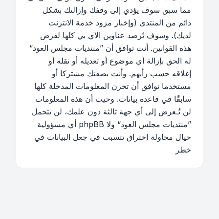
مما سبق سوف يؤدي إلى وقفك وإزالتك بشكل
دائم من المنتدى (وإخبار مزود خدمة الانترنت
لديك). وسوف تُرصد عناوين الآي بي كلها لفرض
هذه القوانين. أنت توافق أن ”منتديات مجلس العود“
له الحق بإزالة أي موضوع أو تعديله أو نقله أو
إغلاقه حسب رأيهم. وأنت بصفتك مشتركا أو
مستخدما توافق أن تخزن المعلومات المدخلة كلها
سابقًا في قاعدة بيانات. وحيث أن هذه المعلومات
لن تُـعرض إلى أي جهة ثالثة دون علمك، لن يتحمل
”منتديات مجلس العود“ ولا phpBB أي مسؤولية
حيال محاولة اختراق تتسبب في جعل البيانات في
خطر