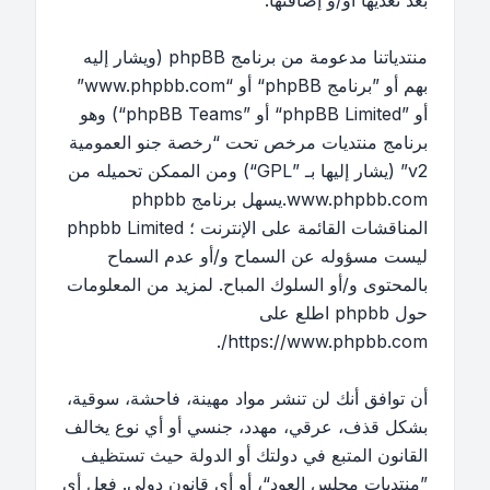
بعد تعديها أو/و إضافتها.
منتدياتنا مدعومة من برنامج phpBB (ويشار إليه
بهم أو ”برنامج phpBB“ أو “www.phpbb.com”
أو ”phpBB Limited“ أو ”phpBB Teams“) وهو
برنامج منتديات مرخص تحت “
رخصة جنو العمومية
v2
” (يشار إليها بـ ”GPL“) ومن الممكن تحميله من
www.phpbb.com
.يسهل برنامج phpbb
المناقشات القائمة على الإنترنت ؛ phpbb Limited
ليست مسؤوله عن السماح و/أو عدم السماح
بالمحتوى و/أو السلوك المباح. لمزيد من المعلومات
حول phpbb اطلع على
.
https://www.phpbb.com/
أن توافق أنك لن تنشر مواد مهينة، فاحشة، سوقية،
بشكل قذف، عرقي، مهدد، جنسي أو أي نوع يخالف
القانون المتبع في دولتك أو الدولة حيث تستظيف
”منتديات مجلس العود“، أو أي قانون دولي. فعل أي