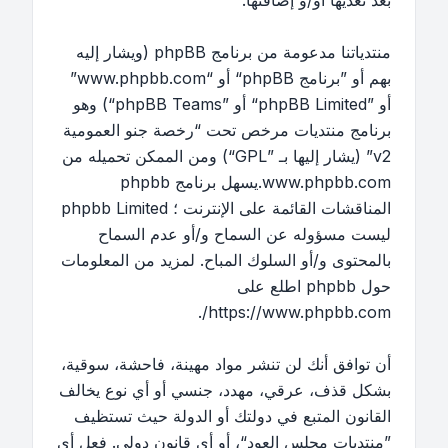
بعد تعديها أو/و إضافتها.
منتدياتنا مدعومة من برنامج phpBB (ويشار إليه
بهم أو ”برنامج phpBB“ أو “www.phpbb.com”
أو ”phpBB Limited“ أو ”phpBB Teams“) وهو
برنامج منتديات مرخص تحت “
رخصة جنو العمومية
v2
” (يشار إليها بـ ”GPL“) ومن الممكن تحميله من
www.phpbb.com
.يسهل برنامج phpbb
المناقشات القائمة على الإنترنت ؛ phpbb Limited
ليست مسؤوله عن السماح و/أو عدم السماح
بالمحتوى و/أو السلوك المباح. لمزيد من المعلومات
حول phpbb اطلع على
.
https://www.phpbb.com/
أن توافق أنك لن تنشر مواد مهينة، فاحشة، سوقية،
بشكل قذف، عرقي، مهدد، جنسي أو أي نوع يخالف
القانون المتبع في دولتك أو الدولة حيث تستظيف
”منتديات مجلس العود“، أو أي قانون دولي. فعل أي