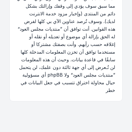
مما سبق سوف يؤدي إلى وقفك وإزالتك بشكل
دائم من المنتدى (وإخبار مزود خدمة الانترنت
لديك). وسوف تُرصد عناوين الآي بي كلها لفرض
هذه القوانين. أنت توافق أن ”منتديات مجلس العود“
له الحق بإزالة أي موضوع أو تعديله أو نقله أو
إغلاقه حسب رأيهم. وأنت بصفتك مشتركا أو
مستخدما توافق أن تخزن المعلومات المدخلة كلها
سابقًا في قاعدة بيانات. وحيث أن هذه المعلومات
لن تُـعرض إلى أي جهة ثالثة دون علمك، لن يتحمل
”منتديات مجلس العود“ ولا phpBB أي مسؤولية
حيال محاولة اختراق تتسبب في جعل البيانات في
خطر