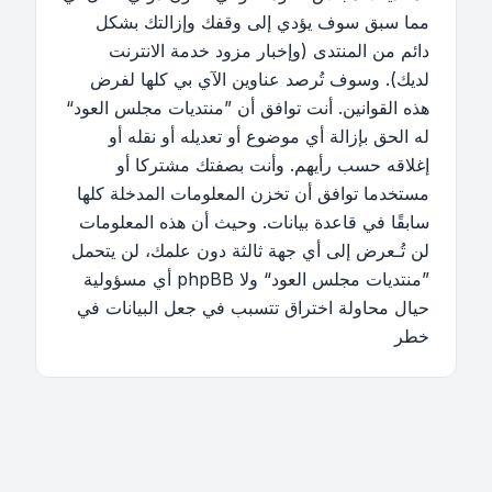
مما سبق سوف يؤدي إلى وقفك وإزالتك بشكل
دائم من المنتدى (وإخبار مزود خدمة الانترنت
لديك). وسوف تُرصد عناوين الآي بي كلها لفرض
هذه القوانين. أنت توافق أن ”منتديات مجلس العود“
له الحق بإزالة أي موضوع أو تعديله أو نقله أو
إغلاقه حسب رأيهم. وأنت بصفتك مشتركا أو
مستخدما توافق أن تخزن المعلومات المدخلة كلها
سابقًا في قاعدة بيانات. وحيث أن هذه المعلومات
لن تُـعرض إلى أي جهة ثالثة دون علمك، لن يتحمل
”منتديات مجلس العود“ ولا phpBB أي مسؤولية
حيال محاولة اختراق تتسبب في جعل البيانات في
خطر