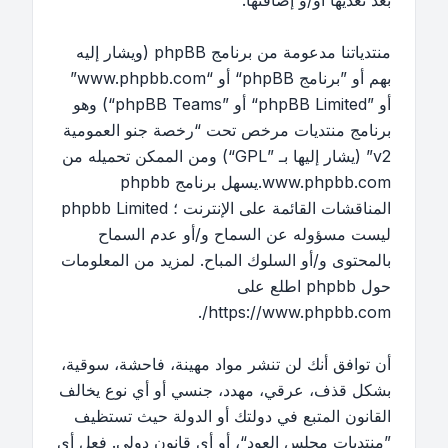
بعد تعديها أو/و إضافتها.
منتدياتنا مدعومة من برنامج phpBB (ويشار إليه
بهم أو ”برنامج phpBB“ أو “www.phpbb.com”
أو ”phpBB Limited“ أو ”phpBB Teams“) وهو
برنامج منتديات مرخص تحت “
رخصة جنو العمومية
v2
” (يشار إليها بـ ”GPL“) ومن الممكن تحميله من
www.phpbb.com
.يسهل برنامج phpbb
المناقشات القائمة على الإنترنت ؛ phpbb Limited
ليست مسؤوله عن السماح و/أو عدم السماح
بالمحتوى و/أو السلوك المباح. لمزيد من المعلومات
حول phpbb اطلع على
.
https://www.phpbb.com/
أن توافق أنك لن تنشر مواد مهينة، فاحشة، سوقية،
بشكل قذف، عرقي، مهدد، جنسي أو أي نوع يخالف
القانون المتبع في دولتك أو الدولة حيث تستظيف
”منتديات مجلس العود“، أو أي قانون دولي. فعل أي