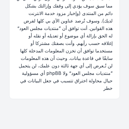
مما سبق سوف يؤدي إلى وقفك وإزالتك بشكل
دائم من المنتدى (وإخبار مزود خدمة الانترنت
لديك). وسوف تُرصد عناوين الآي بي كلها لفرض
هذه القوانين. أنت توافق أن ”منتديات مجلس العود“
له الحق بإزالة أي موضوع أو تعديله أو نقله أو
إغلاقه حسب رأيهم. وأنت بصفتك مشتركا أو
مستخدما توافق أن تخزن المعلومات المدخلة كلها
سابقًا في قاعدة بيانات. وحيث أن هذه المعلومات
لن تُـعرض إلى أي جهة ثالثة دون علمك، لن يتحمل
”منتديات مجلس العود“ ولا phpBB أي مسؤولية
حيال محاولة اختراق تتسبب في جعل البيانات في
خطر