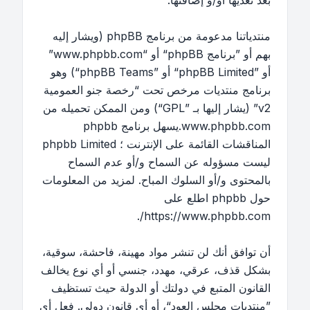
بعد تعديها أو/و إضافتها.
منتدياتنا مدعومة من برنامج phpBB (ويشار إليه
بهم أو ”برنامج phpBB“ أو “www.phpbb.com”
أو ”phpBB Limited“ أو ”phpBB Teams“) وهو
برنامج منتديات مرخص تحت “
رخصة جنو العمومية
v2
” (يشار إليها بـ ”GPL“) ومن الممكن تحميله من
www.phpbb.com
.يسهل برنامج phpbb
المناقشات القائمة على الإنترنت ؛ phpbb Limited
ليست مسؤوله عن السماح و/أو عدم السماح
بالمحتوى و/أو السلوك المباح. لمزيد من المعلومات
حول phpbb اطلع على
.
https://www.phpbb.com/
أن توافق أنك لن تنشر مواد مهينة، فاحشة، سوقية،
بشكل قذف، عرقي، مهدد، جنسي أو أي نوع يخالف
القانون المتبع في دولتك أو الدولة حيث تستظيف
”منتديات مجلس العود“، أو أي قانون دولي. فعل أي