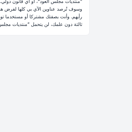
”منتديات مجلس العود“، أو أي قانون دولي.
وسوف تُرصد عناوين الآي بي كلها لفرض هذه 
رأيهم. وأنت بصفتك مشتركا أو مستخدما توا
ثالثة دون علمك، لن يتحمل ”منتديات مجلس العود“ ولا phpBB أي مسؤولية حيال محاولة اختراق تتسب