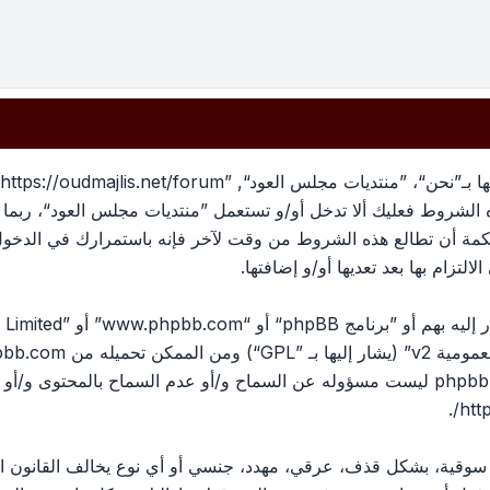
بهذه الشروط فعليك ألا تدخل أو/و تستعمل ”منتديات مجلس العود“، رب
لحكمة أن تطالع هذه الشروط من وقت لآخر فإنه باستمرارك في الدخو
لتزام بها بعد تعديها أو/و إضافتها.
ومية v2
” (يشار إليها بـ ”GPL“) ومن الممكن تحميله من
pbb.com
المناقشات القائمة على الإنترنت ؛ phpbb Limited ليست مسؤوله عن السماح و/أو عدم الس
.
htt
، سوقية، بشكل قذف، عرقي، مهدد، جنسي أو أي نوع يخالف القانون ا