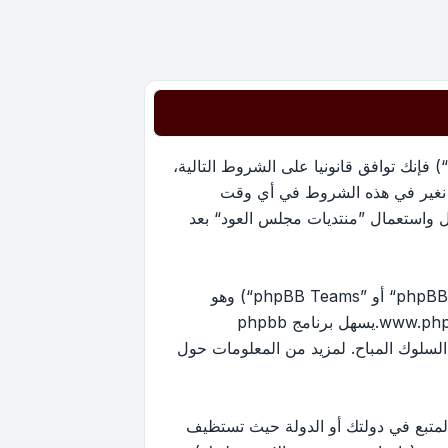
بدخولك ”منتديات مجلس العود“ (المشار إليها بـ”نحن“، ”منتديات مجلس العود“, ”https://oudmajlis.net/forum“) فإنك توافق قانونيا على الشروط التالية،
ما نغير في هذه الشروط في أي وقت
ل واستعمال ”منتديات مجلس العود“ بعد
منتدياتنا مدعومة من برنامج phpBB (ويشار إليه بهم أو ”برنامج phpBB“ أو “www.phpbb.com” أو ”phpBB Limited“ أو ”phpBB Teams“) وهو
www.ph
.يسهل برنامج phpbb
ماح بالمحتوى و/أو السلوك المباح. لمزيد من المعلومات حول
لمتبع في دولتك أو الدولة حيث تستظيف