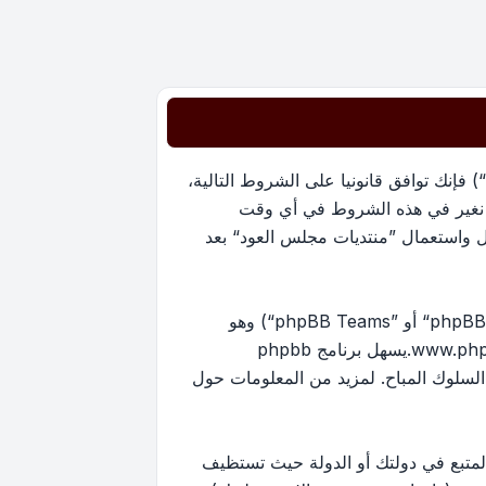
بدخولك ”منتديات مجلس العود“ (المشار إليها بـ”نحن“، ”منتديات مجلس العود“, ”https://oudmajlis.net/forum“) فإنك توافق قانونيا على الشروط التالية،
ما نغير في هذه الشروط في أي وقت
ل واستعمال ”منتديات مجلس العود“ بعد
منتدياتنا مدعومة من برنامج phpBB (ويشار إليه بهم أو ”برنامج phpBB“ أو “www.phpbb.com” أو ”phpBB Limited“ أو ”phpBB Teams“) وهو
www.ph
.يسهل برنامج phpbb
ماح بالمحتوى و/أو السلوك المباح. لمزيد من المعلومات حول
لمتبع في دولتك أو الدولة حيث تستظيف