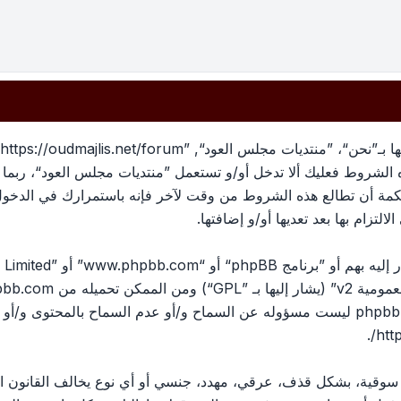
بهذه الشروط فعليك ألا تدخل أو/و تستعمل ”منتديات مجلس العود“، رب
لحكمة أن تطالع هذه الشروط من وقت لآخر فإنه باستمرارك في الدخو
لتزام بها بعد تعديها أو/و إضافتها.
ومية v2
” (يشار إليها بـ ”GPL“) ومن الممكن تحميله من
pbb.com
المناقشات القائمة على الإنترنت ؛ phpbb Limited ليست مسؤوله عن السماح و/أو عدم الس
.
htt
، سوقية، بشكل قذف، عرقي، مهدد، جنسي أو أي نوع يخالف القانون ا