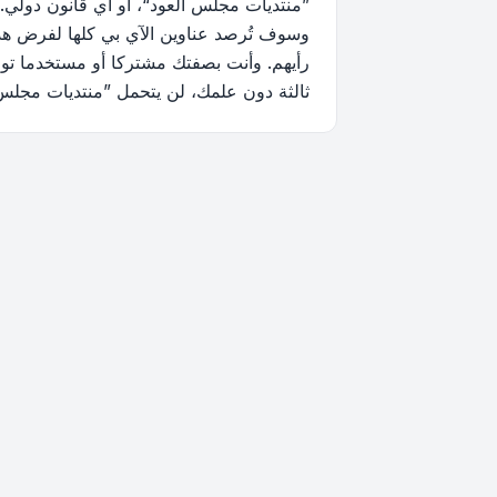
”منتديات مجلس العود“، أو أي قانون دولي.
وسوف تُرصد عناوين الآي بي كلها لفرض هذه 
رأيهم. وأنت بصفتك مشتركا أو مستخدما توا
ثالثة دون علمك، لن يتحمل ”منتديات مجلس العود“ ولا phpBB أي مسؤولية حيال محاولة اختراق تتسب