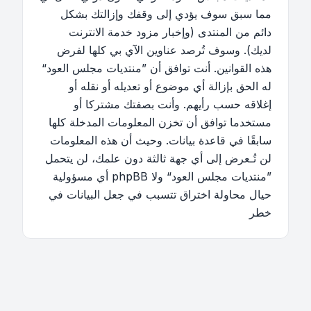
مما سبق سوف يؤدي إلى وقفك وإزالتك بشكل
دائم من المنتدى (وإخبار مزود خدمة الانترنت
لديك). وسوف تُرصد عناوين الآي بي كلها لفرض
هذه القوانين. أنت توافق أن ”منتديات مجلس العود“
له الحق بإزالة أي موضوع أو تعديله أو نقله أو
إغلاقه حسب رأيهم. وأنت بصفتك مشتركا أو
مستخدما توافق أن تخزن المعلومات المدخلة كلها
سابقًا في قاعدة بيانات. وحيث أن هذه المعلومات
لن تُـعرض إلى أي جهة ثالثة دون علمك، لن يتحمل
”منتديات مجلس العود“ ولا phpBB أي مسؤولية
حيال محاولة اختراق تتسبب في جعل البيانات في
خطر