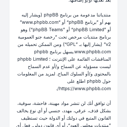
بعد تعديها أو/و إضافتها.
منتدياتنا مدعومة من برنامج phpBB (ويشار إليه
بهم أو ”برنامج phpBB“ أو “www.phpbb.com”
أو ”phpBB Limited“ أو ”phpBB Teams“) وهو
برنامج منتديات مرخص تحت “
رخصة جنو العمومية
v2
” (يشار إليها بـ ”GPL“) ومن الممكن تحميله من
www.phpbb.com
.يسهل برنامج phpbb
المناقشات القائمة على الإنترنت ؛ phpbb Limited
ليست مسؤوله عن السماح و/أو عدم السماح
بالمحتوى و/أو السلوك المباح. لمزيد من المعلومات
حول phpbb اطلع على
.
https://www.phpbb.com/
أن توافق أنك لن تنشر مواد مهينة، فاحشة، سوقية،
بشكل قذف، عرقي، مهدد، جنسي أو أي نوع يخالف
القانون المتبع في دولتك أو الدولة حيث تستظيف
”منتديات مجلس العود“، أو أي قانون دولي. فعل أي