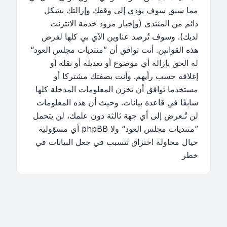
مما سبق سوف يؤدي إلى وقفك وإزالتك بشكل
دائم من المنتدى (وإخبار مزود خدمة الانترنت
لديك). وسوف تُرصد عناوين الآي بي كلها لفرض
هذه القوانين. أنت توافق أن ”منتديات مجلس العود“
له الحق بإزالة أي موضوع أو تعديله أو نقله أو
إغلاقه حسب رأيهم. وأنت بصفتك مشتركا أو
مستخدما توافق أن تخزن المعلومات المدخلة كلها
سابقًا في قاعدة بيانات. وحيث أن هذه المعلومات
لن تُـعرض إلى أي جهة ثالثة دون علمك، لن يتحمل
”منتديات مجلس العود“ ولا phpBB أي مسؤولية
حيال محاولة اختراق تتسبب في جعل البيانات في
خطر