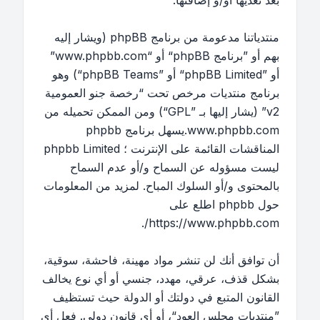
بعد تعديها أو/و إضافتها.
منتدياتنا مدعومة من برنامج phpBB (ويشار إليه
بهم أو ”برنامج phpBB“ أو “www.phpbb.com”
أو ”phpBB Limited“ أو ”phpBB Teams“) وهو
برنامج منتديات مرخص تحت “
رخصة جنو العمومية
v2
” (يشار إليها بـ ”GPL“) ومن الممكن تحميله من
www.phpbb.com
.يسهل برنامج phpbb
المناقشات القائمة على الإنترنت ؛ phpbb Limited
ليست مسؤوله عن السماح و/أو عدم السماح
بالمحتوى و/أو السلوك المباح. لمزيد من المعلومات
حول phpbb اطلع على
.
https://www.phpbb.com/
أن توافق أنك لن تنشر مواد مهينة، فاحشة، سوقية،
بشكل قذف، عرقي، مهدد، جنسي أو أي نوع يخالف
القانون المتبع في دولتك أو الدولة حيث تستظيف
”منتديات مجلس العود“، أو أي قانون دولي. فعل أي