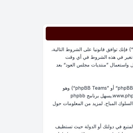
بدخولك ”منتديات مجلس العود“ (المشار إليها بـ”نحن“، ”منتديات مجلس العود“, ”https://oudmajlis.net/forum“) فإنك توافق قانونيا على الشروط التالية،
ما نغير في هذه الشروط في أي وقت
ل واستعمال ”منتديات مجلس العود“ بعد
منتدياتنا مدعومة من برنامج phpBB (ويشار إليه بهم أو ”برنامج phpBB“ أو “www.phpbb.com” أو ”phpBB Limited“ أو ”phpBB Teams“) وهو
www.ph
.يسهل برنامج phpbb
ماح بالمحتوى و/أو السلوك المباح. لمزيد من المعلومات حول
لمتبع في دولتك أو الدولة حيث تستظيف