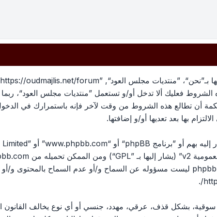
بهذه الشروط فعليك ألا تدخل أو/و تستعمل ”منتديات مجلس العود“، رب
لحكمة أن تطالع هذه الشروط من وقت لآخر فإنه باستمرارك في الدخو
لتزام بها بعد تعديها أو/و إضافتها.
ومية v2
” (يشار إليها بـ ”GPL“) ومن الممكن تحميله من
pbb.com
المناقشات القائمة على الإنترنت ؛ phpbb Limited ليست مسؤوله عن السماح و/أو عدم الس
.
htt
، سوقية، بشكل قذف، عرقي، مهدد، جنسي أو أي نوع يخالف القانون ا