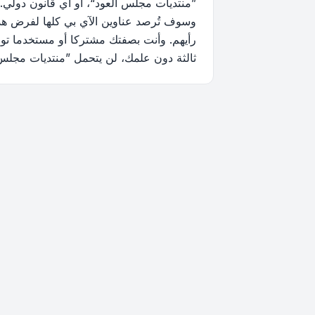
”منتديات مجلس العود“، أو أي قانون دولي.
وسوف تُرصد عناوين الآي بي كلها لفرض هذه 
رأيهم. وأنت بصفتك مشتركا أو مستخدما توا
ثالثة دون علمك، لن يتحمل ”منتديات مجلس العود“ ولا phpBB أي مسؤولية حيال محاولة اختراق تتسب