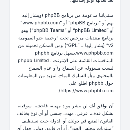
بعد تعديها أو/و إضافتها.
منتدياتنا مدعومة من برنامج phpBB (ويشار إليه
بهم أو ”برنامج phpBB“ أو “www.phpbb.com”
أو ”phpBB Limited“ أو ”phpBB Teams“) وهو
برنامج منتديات مرخص تحت “
رخصة جنو العمومية
v2
” (يشار إليها بـ ”GPL“) ومن الممكن تحميله من
www.phpbb.com
.يسهل برنامج phpbb
المناقشات القائمة على الإنترنت ؛ phpbb Limited
ليست مسؤوله عن السماح و/أو عدم السماح
بالمحتوى و/أو السلوك المباح. لمزيد من المعلومات
حول phpbb اطلع على
.
https://www.phpbb.com/
أن توافق أنك لن تنشر مواد مهينة، فاحشة، سوقية،
بشكل قذف، عرقي، مهدد، جنسي أو أي نوع يخالف
القانون المتبع في دولتك أو الدولة حيث تستظيف
”منتديات مجلس العود“، أو أي قانون دولي. فعل أي