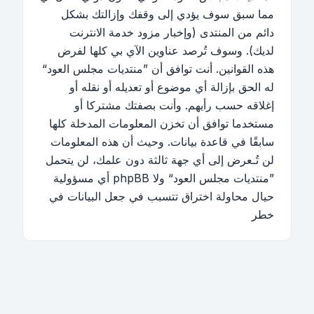
مما سبق سوف يؤدي إلى وقفك وإزالتك بشكل
دائم من المنتدى (وإخبار مزود خدمة الانترنت
لديك). وسوف تُرصد عناوين الآي بي كلها لفرض
هذه القوانين. أنت توافق أن ”منتديات مجلس العود“
له الحق بإزالة أي موضوع أو تعديله أو نقله أو
إغلاقه حسب رأيهم. وأنت بصفتك مشتركا أو
مستخدما توافق أن تخزن المعلومات المدخلة كلها
سابقًا في قاعدة بيانات. وحيث أن هذه المعلومات
لن تُـعرض إلى أي جهة ثالثة دون علمك، لن يتحمل
”منتديات مجلس العود“ ولا phpBB أي مسؤولية
حيال محاولة اختراق تتسبب في جعل البيانات في
خطر