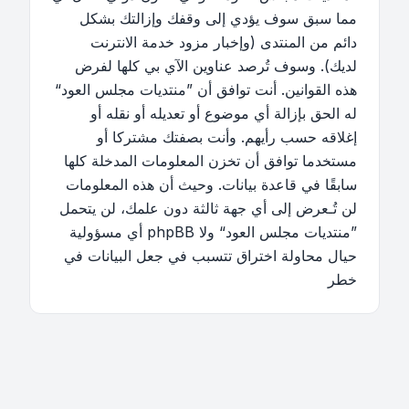
مما سبق سوف يؤدي إلى وقفك وإزالتك بشكل
دائم من المنتدى (وإخبار مزود خدمة الانترنت
لديك). وسوف تُرصد عناوين الآي بي كلها لفرض
هذه القوانين. أنت توافق أن ”منتديات مجلس العود“
له الحق بإزالة أي موضوع أو تعديله أو نقله أو
إغلاقه حسب رأيهم. وأنت بصفتك مشتركا أو
مستخدما توافق أن تخزن المعلومات المدخلة كلها
سابقًا في قاعدة بيانات. وحيث أن هذه المعلومات
لن تُـعرض إلى أي جهة ثالثة دون علمك، لن يتحمل
”منتديات مجلس العود“ ولا phpBB أي مسؤولية
حيال محاولة اختراق تتسبب في جعل البيانات في
خطر