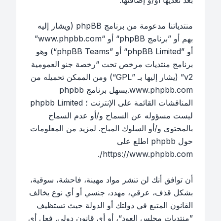
بعد تعديها أو/و إضافتها.
منتدياتنا مدعومة من برنامج phpBB (ويشار إليه
بهم أو ”برنامج phpBB“ أو “www.phpbb.com”
أو ”phpBB Limited“ أو ”phpBB Teams“) وهو
برنامج منتديات مرخص تحت “
رخصة جنو العمومية
v2
” (يشار إليها بـ ”GPL“) ومن الممكن تحميله من
www.phpbb.com
.يسهل برنامج phpbb
المناقشات القائمة على الإنترنت ؛ phpbb Limited
ليست مسؤوله عن السماح و/أو عدم السماح
بالمحتوى و/أو السلوك المباح. لمزيد من المعلومات
حول phpbb اطلع على
.
https://www.phpbb.com/
أن توافق أنك لن تنشر مواد مهينة، فاحشة، سوقية،
بشكل قذف، عرقي، مهدد، جنسي أو أي نوع يخالف
القانون المتبع في دولتك أو الدولة حيث تستظيف
”منتديات مجلس العود“، أو أي قانون دولي. فعل أي