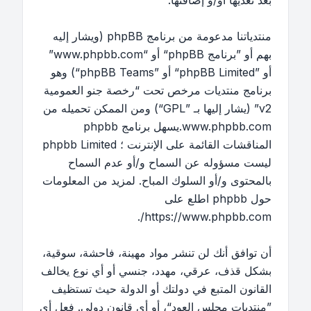
بعد تعديها أو/و إضافتها.
منتدياتنا مدعومة من برنامج phpBB (ويشار إليه
بهم أو ”برنامج phpBB“ أو “www.phpbb.com”
أو ”phpBB Limited“ أو ”phpBB Teams“) وهو
برنامج منتديات مرخص تحت “
رخصة جنو العمومية
v2
” (يشار إليها بـ ”GPL“) ومن الممكن تحميله من
www.phpbb.com
.يسهل برنامج phpbb
المناقشات القائمة على الإنترنت ؛ phpbb Limited
ليست مسؤوله عن السماح و/أو عدم السماح
بالمحتوى و/أو السلوك المباح. لمزيد من المعلومات
حول phpbb اطلع على
.
https://www.phpbb.com/
أن توافق أنك لن تنشر مواد مهينة، فاحشة، سوقية،
بشكل قذف، عرقي، مهدد، جنسي أو أي نوع يخالف
القانون المتبع في دولتك أو الدولة حيث تستظيف
”منتديات مجلس العود“، أو أي قانون دولي. فعل أي