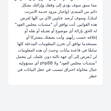
مما سبق سوف يؤدي إلى وقفك وإزالتك بشكل
دائم من المنتدى (وإخبار مزود خدمة الانترنت
لديك). وسوف تُرصد عناوين الآي بي كلها لفرض
هذه القوانين. أنت توافق أن ”منتديات مجلس العود“
له الحق بإزالة أي موضوع أو تعديله أو نقله أو
إغلاقه حسب رأيهم. وأنت بصفتك مشتركا أو
مستخدما توافق أن تخزن المعلومات المدخلة كلها
سابقًا في قاعدة بيانات. وحيث أن هذه المعلومات
لن تُـعرض إلى أي جهة ثالثة دون علمك، لن يتحمل
”منتديات مجلس العود“ ولا phpBB أي مسؤولية
حيال محاولة اختراق تتسبب في جعل البيانات في
خطر