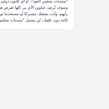
”منتديات مجلس العود“، أو أي قانون دولي.
وسوف تُرصد عناوين الآي بي كلها لفرض هذه 
رأيهم. وأنت بصفتك مشتركا أو مستخدما توا
ثالثة دون علمك، لن يتحمل ”منتديات مجلس العود“ ولا phpBB أي مسؤولية حيال محاولة اختراق تتسب