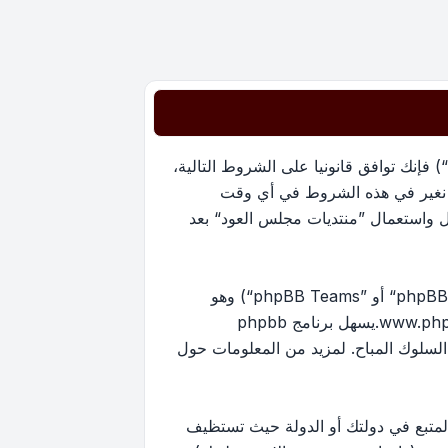
بدخولك ”منتديات مجلس العود“ (المشار إليها بـ”نحن“، ”منتديات مجلس العود“, ”https://oudmajlis.net/forum“) فإنك توافق قانونيا على الشروط التالية،
ما نغير في هذه الشروط في أي وقت
ل واستعمال ”منتديات مجلس العود“ بعد
منتدياتنا مدعومة من برنامج phpBB (ويشار إليه بهم أو ”برنامج phpBB“ أو “www.phpbb.com” أو ”phpBB Limited“ أو ”phpBB Teams“) وهو
www.ph
.يسهل برنامج phpbb
ماح بالمحتوى و/أو السلوك المباح. لمزيد من المعلومات حول
لمتبع في دولتك أو الدولة حيث تستظيف