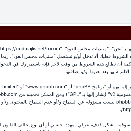
بهذه الشروط فعليك ألا تدخل أو/و تستعمل ”منتديات مجلس العود“، رب
لحكمة أن تطالع هذه الشروط من وقت لآخر فإنه باستمرارك في الدخو
لتزام بها بعد تعديها أو/و إضافتها.
ومية v2
” (يشار إليها بـ ”GPL“) ومن الممكن تحميله من
pbb.com
المناقشات القائمة على الإنترنت ؛ phpbb Limited ليست مسؤوله عن السماح و/أو عدم الس
.
htt
، سوقية، بشكل قذف، عرقي، مهدد، جنسي أو أي نوع يخالف القانون ا