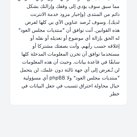
مما سبق سوف يؤدي إلى وقفك وإزالتك بشكل
دائم من المنتدى (وإخبار مزود خدمة الانترنت
لديك). وسوف تُرصد عناوين الآي بي كلها لفرض
هذه القوانين. أنت توافق أن ”منتديات مجلس العود“
له الحق بإزالة أي موضوع أو تعديله أو نقله أو
إغلاقه حسب رأيهم. وأنت بصفتك مشتركا أو
مستخدما توافق أن تخزن المعلومات المدخلة كلها
سابقًا في قاعدة بيانات. وحيث أن هذه المعلومات
لن تُـعرض إلى أي جهة ثالثة دون علمك، لن يتحمل
”منتديات مجلس العود“ ولا phpBB أي مسؤولية
حيال محاولة اختراق تتسبب في جعل البيانات في
خطر