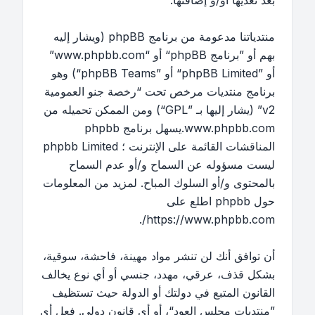
بعد تعديها أو/و إضافتها.
منتدياتنا مدعومة من برنامج phpBB (ويشار إليه
بهم أو ”برنامج phpBB“ أو “www.phpbb.com”
أو ”phpBB Limited“ أو ”phpBB Teams“) وهو
برنامج منتديات مرخص تحت “
رخصة جنو العمومية
v2
” (يشار إليها بـ ”GPL“) ومن الممكن تحميله من
www.phpbb.com
.يسهل برنامج phpbb
المناقشات القائمة على الإنترنت ؛ phpbb Limited
ليست مسؤوله عن السماح و/أو عدم السماح
بالمحتوى و/أو السلوك المباح. لمزيد من المعلومات
حول phpbb اطلع على
.
https://www.phpbb.com/
أن توافق أنك لن تنشر مواد مهينة، فاحشة، سوقية،
بشكل قذف، عرقي، مهدد، جنسي أو أي نوع يخالف
القانون المتبع في دولتك أو الدولة حيث تستظيف
”منتديات مجلس العود“، أو أي قانون دولي. فعل أي