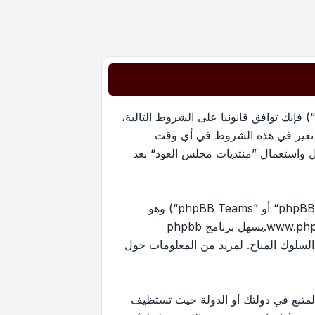
بدخولك ”منتديات مجلس العود“ (المشار إليها بـ”نحن“، ”منتديات مجلس العود“, ”https://oudmajlis.net/forum“) فإنك توافق قانونيا على الشروط التالية،
ما نغير في هذه الشروط في أي وقت
ل واستعمال ”منتديات مجلس العود“ بعد
منتدياتنا مدعومة من برنامج phpBB (ويشار إليه بهم أو ”برنامج phpBB“ أو “www.phpbb.com” أو ”phpBB Limited“ أو ”phpBB Teams“) وهو
www.ph
.يسهل برنامج phpbb
ماح بالمحتوى و/أو السلوك المباح. لمزيد من المعلومات حول
لمتبع في دولتك أو الدولة حيث تستظيف