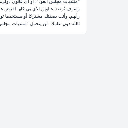
”منتديات مجلس العود“، أو أي قانون دولي.
وسوف تُرصد عناوين الآي بي كلها لفرض هذه 
رأيهم. وأنت بصفتك مشتركا أو مستخدما توا
ثالثة دون علمك، لن يتحمل ”منتديات مجلس العود“ ولا phpBB أي مسؤولية حيال محاولة اختراق تتسب