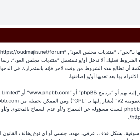
بهذه الشروط فعليك ألا تدخل أو/و تستعمل ”منتديات مجلس العود“، رب
لحكمة أن تطالع هذه الشروط من وقت لآخر فإنه باستمرارك في الدخو
لتزام بها بعد تعديها أو/و إضافتها.
ومية v2
” (يشار إليها بـ ”GPL“) ومن الممكن تحميله من
pbb.com
المناقشات القائمة على الإنترنت ؛ phpbb Limited ليست مسؤوله عن السماح و/أو عدم الس
.
htt
، سوقية، بشكل قذف، عرقي، مهدد، جنسي أو أي نوع يخالف القانون ا