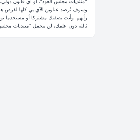
”منتديات مجلس العود“، أو أي قانون دولي.
وسوف تُرصد عناوين الآي بي كلها لفرض هذه 
رأيهم. وأنت بصفتك مشتركا أو مستخدما توا
ثالثة دون علمك، لن يتحمل ”منتديات مجلس العود“ ولا phpBB أي مسؤولية حيال محاولة اختراق تتسب