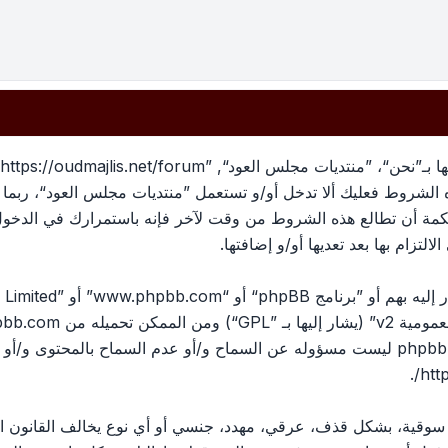
بهذه الشروط فعليك ألا تدخل أو/و تستعمل ”منتديات مجلس العود“، رب
لحكمة أن تطالع هذه الشروط من وقت لآخر فإنه باستمرارك في الدخو
لتزام بها بعد تعديها أو/و إضافتها.
ومية v2
” (يشار إليها بـ ”GPL“) ومن الممكن تحميله من
pbb.com
المناقشات القائمة على الإنترنت ؛ phpbb Limited ليست مسؤوله عن السماح و/أو عدم الس
.
htt
، سوقية، بشكل قذف، عرقي، مهدد، جنسي أو أي نوع يخالف القانون ا