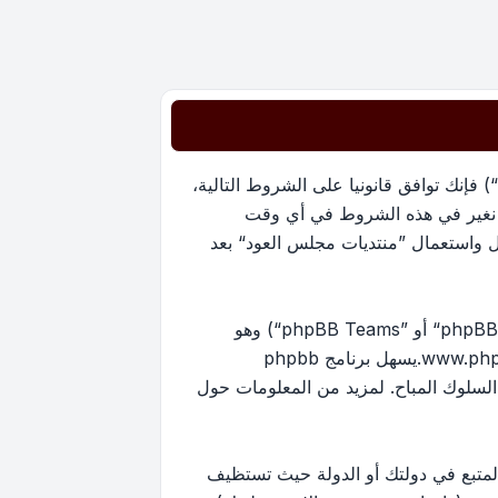
بدخولك ”منتديات مجلس العود“ (المشار إليها بـ”نحن“، ”منتديات مجلس العود“, ”https://oudmajlis.net/forum“) فإنك توافق قانونيا على الشروط التالية،
ما نغير في هذه الشروط في أي وقت
ل واستعمال ”منتديات مجلس العود“ بعد
منتدياتنا مدعومة من برنامج phpBB (ويشار إليه بهم أو ”برنامج phpBB“ أو “www.phpbb.com” أو ”phpBB Limited“ أو ”phpBB Teams“) وهو
www.ph
.يسهل برنامج phpbb
ماح بالمحتوى و/أو السلوك المباح. لمزيد من المعلومات حول
لمتبع في دولتك أو الدولة حيث تستظيف