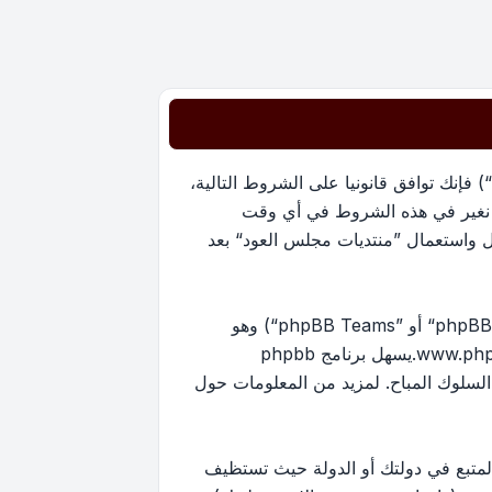
بدخولك ”منتديات مجلس العود“ (المشار إليها بـ”نحن“، ”منتديات مجلس العود“, ”https://oudmajlis.net/forum“) فإنك توافق قانونيا على الشروط التالية،
ما نغير في هذه الشروط في أي وقت
ل واستعمال ”منتديات مجلس العود“ بعد
منتدياتنا مدعومة من برنامج phpBB (ويشار إليه بهم أو ”برنامج phpBB“ أو “www.phpbb.com” أو ”phpBB Limited“ أو ”phpBB Teams“) وهو
www.ph
.يسهل برنامج phpbb
ماح بالمحتوى و/أو السلوك المباح. لمزيد من المعلومات حول
لمتبع في دولتك أو الدولة حيث تستظيف