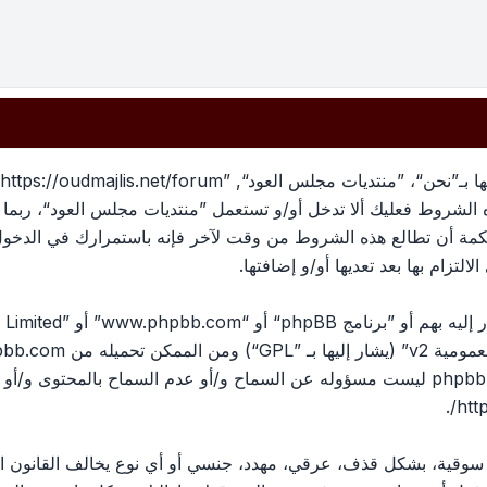
بهذه الشروط فعليك ألا تدخل أو/و تستعمل ”منتديات مجلس العود“، رب
لحكمة أن تطالع هذه الشروط من وقت لآخر فإنه باستمرارك في الدخو
لتزام بها بعد تعديها أو/و إضافتها.
ومية v2
” (يشار إليها بـ ”GPL“) ومن الممكن تحميله من
pbb.com
المناقشات القائمة على الإنترنت ؛ phpbb Limited ليست مسؤوله عن السماح و/أو عدم الس
.
htt
، سوقية، بشكل قذف، عرقي، مهدد، جنسي أو أي نوع يخالف القانون ا