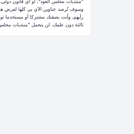
”منتديات مجلس العود“، أو أي قانون دولي.
وسوف تُرصد عناوين الآي بي كلها لفرض هذه 
رأيهم. وأنت بصفتك مشتركا أو مستخدما توا
ثالثة دون علمك، لن يتحمل ”منتديات مجلس العود“ ولا phpBB أي مسؤولية حيال محاولة اختراق تتسب