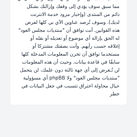
مما سبق سوف يؤدي إلى وقفك وإزالتك بشكل
دائم من المنتدى (وإخبار مزود خدمة الانترنت
لديك). وسوف تُرصد عناوين الآي بي كلها لفرض
هذه القوانين. أنت توافق أن ”منتديات مجلس العود“
له الحق بإزالة أي موضوع أو تعديله أو نقله أو
إغلاقه حسب رأيهم. وأنت بصفتك مشتركا أو
مستخدما توافق أن تخزن المعلومات المدخلة كلها
سابقًا في قاعدة بيانات. وحيث أن هذه المعلومات
لن تُـعرض إلى أي جهة ثالثة دون علمك، لن يتحمل
”منتديات مجلس العود“ ولا phpBB أي مسؤولية
حيال محاولة اختراق تتسبب في جعل البيانات في
خطر