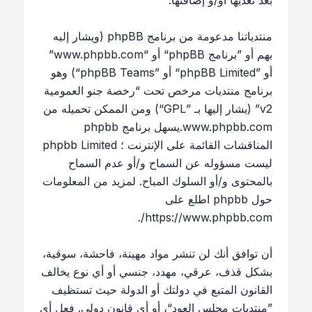
بعد تعديها أو/و إضافتها.
منتدياتنا مدعومة من برنامج phpBB (ويشار إليه
بهم أو ”برنامج phpBB“ أو “www.phpbb.com”
أو ”phpBB Limited“ أو ”phpBB Teams“) وهو
برنامج منتديات مرخص تحت “
رخصة جنو العمومية
v2
” (يشار إليها بـ ”GPL“) ومن الممكن تحميله من
www.phpbb.com
.يسهل برنامج phpbb
المناقشات القائمة على الإنترنت ؛ phpbb Limited
ليست مسؤوله عن السماح و/أو عدم السماح
بالمحتوى و/أو السلوك المباح. لمزيد من المعلومات
حول phpbb اطلع على
.
https://www.phpbb.com/
أن توافق أنك لن تنشر مواد مهينة، فاحشة، سوقية،
بشكل قذف، عرقي، مهدد، جنسي أو أي نوع يخالف
القانون المتبع في دولتك أو الدولة حيث تستظيف
”منتديات مجلس العود“، أو أي قانون دولي. فعل أي