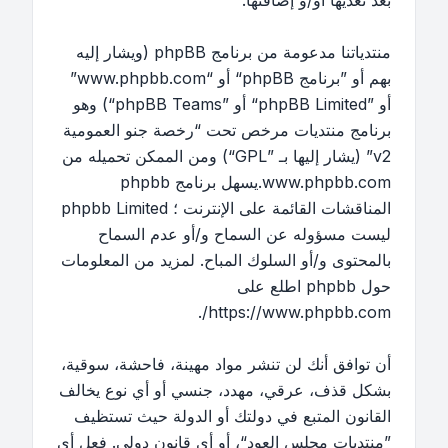
بعد تعديها أو/و إضافتها.
منتدياتنا مدعومة من برنامج phpBB (ويشار إليه
بهم أو ”برنامج phpBB“ أو “www.phpbb.com”
أو ”phpBB Limited“ أو ”phpBB Teams“) وهو
برنامج منتديات مرخص تحت “
رخصة جنو العمومية
v2
” (يشار إليها بـ ”GPL“) ومن الممكن تحميله من
www.phpbb.com
.يسهل برنامج phpbb
المناقشات القائمة على الإنترنت ؛ phpbb Limited
ليست مسؤوله عن السماح و/أو عدم السماح
بالمحتوى و/أو السلوك المباح. لمزيد من المعلومات
حول phpbb اطلع على
.
https://www.phpbb.com/
أن توافق أنك لن تنشر مواد مهينة، فاحشة، سوقية،
بشكل قذف، عرقي، مهدد، جنسي أو أي نوع يخالف
القانون المتبع في دولتك أو الدولة حيث تستظيف
”منتديات مجلس العود“، أو أي قانون دولي. فعل أي