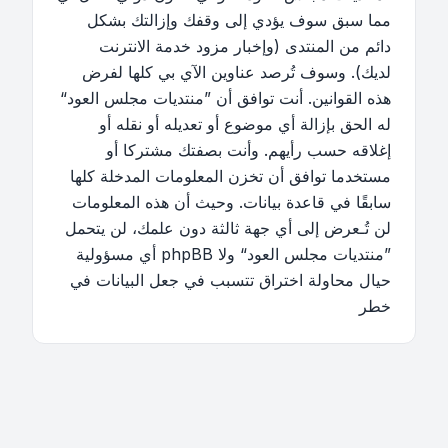
مما سبق سوف يؤدي إلى وقفك وإزالتك بشكل
دائم من المنتدى (وإخبار مزود خدمة الانترنت
لديك). وسوف تُرصد عناوين الآي بي كلها لفرض
هذه القوانين. أنت توافق أن ”منتديات مجلس العود“
له الحق بإزالة أي موضوع أو تعديله أو نقله أو
إغلاقه حسب رأيهم. وأنت بصفتك مشتركا أو
مستخدما توافق أن تخزن المعلومات المدخلة كلها
سابقًا في قاعدة بيانات. وحيث أن هذه المعلومات
لن تُـعرض إلى أي جهة ثالثة دون علمك، لن يتحمل
”منتديات مجلس العود“ ولا phpBB أي مسؤولية
حيال محاولة اختراق تتسبب في جعل البيانات في
خطر