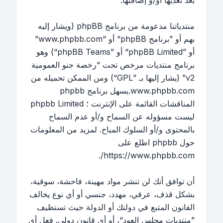
بعد تعديها أو/و إضافتها.
منتدياتنا مدعومة من برنامج phpBB (ويشار إليه
بهم أو ”برنامج phpBB“ أو “www.phpbb.com”
أو ”phpBB Limited“ أو ”phpBB Teams“) وهو
برنامج منتديات مرخص تحت “
رخصة جنو العمومية
v2
” (يشار إليها بـ ”GPL“) ومن الممكن تحميله من
www.phpbb.com
.يسهل برنامج phpbb
المناقشات القائمة على الإنترنت ؛ phpbb Limited
ليست مسؤوله عن السماح و/أو عدم السماح
بالمحتوى و/أو السلوك المباح. لمزيد من المعلومات
حول phpbb اطلع على
.
https://www.phpbb.com/
أن توافق أنك لن تنشر مواد مهينة، فاحشة، سوقية،
بشكل قذف، عرقي، مهدد، جنسي أو أي نوع يخالف
القانون المتبع في دولتك أو الدولة حيث تستظيف
”منتديات مجلس العود“، أو أي قانون دولي. فعل أي