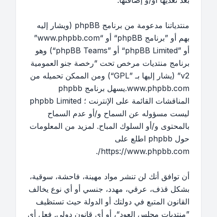
بعد تعديها أو/و إضافتها.
منتدياتنا مدعومة من برنامج phpBB (ويشار إليه
بهم أو ”برنامج phpBB“ أو “www.phpbb.com”
أو ”phpBB Limited“ أو ”phpBB Teams“) وهو
برنامج منتديات مرخص تحت “
رخصة جنو العمومية
v2
” (يشار إليها بـ ”GPL“) ومن الممكن تحميله من
www.phpbb.com
.يسهل برنامج phpbb
المناقشات القائمة على الإنترنت ؛ phpbb Limited
ليست مسؤوله عن السماح و/أو عدم السماح
بالمحتوى و/أو السلوك المباح. لمزيد من المعلومات
حول phpbb اطلع على
.
https://www.phpbb.com/
أن توافق أنك لن تنشر مواد مهينة، فاحشة، سوقية،
بشكل قذف، عرقي، مهدد، جنسي أو أي نوع يخالف
القانون المتبع في دولتك أو الدولة حيث تستظيف
”منتديات مجلس العود“، أو أي قانون دولي. فعل أي