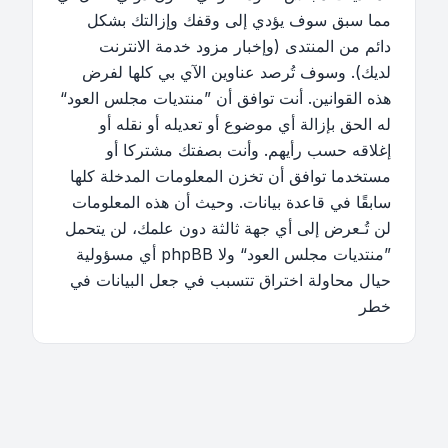
مما سبق سوف يؤدي إلى وقفك وإزالتك بشكل
دائم من المنتدى (وإخبار مزود خدمة الانترنت
لديك). وسوف تُرصد عناوين الآي بي كلها لفرض
هذه القوانين. أنت توافق أن ”منتديات مجلس العود“
له الحق بإزالة أي موضوع أو تعديله أو نقله أو
إغلاقه حسب رأيهم. وأنت بصفتك مشتركا أو
مستخدما توافق أن تخزن المعلومات المدخلة كلها
سابقًا في قاعدة بيانات. وحيث أن هذه المعلومات
لن تُـعرض إلى أي جهة ثالثة دون علمك، لن يتحمل
”منتديات مجلس العود“ ولا phpBB أي مسؤولية
حيال محاولة اختراق تتسبب في جعل البيانات في
خطر