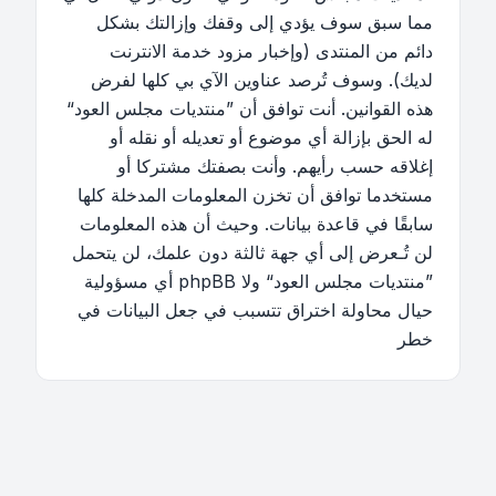
مما سبق سوف يؤدي إلى وقفك وإزالتك بشكل
دائم من المنتدى (وإخبار مزود خدمة الانترنت
لديك). وسوف تُرصد عناوين الآي بي كلها لفرض
هذه القوانين. أنت توافق أن ”منتديات مجلس العود“
له الحق بإزالة أي موضوع أو تعديله أو نقله أو
إغلاقه حسب رأيهم. وأنت بصفتك مشتركا أو
مستخدما توافق أن تخزن المعلومات المدخلة كلها
سابقًا في قاعدة بيانات. وحيث أن هذه المعلومات
لن تُـعرض إلى أي جهة ثالثة دون علمك، لن يتحمل
”منتديات مجلس العود“ ولا phpBB أي مسؤولية
حيال محاولة اختراق تتسبب في جعل البيانات في
خطر