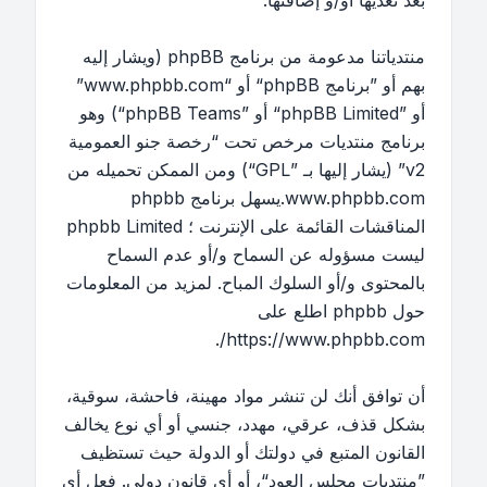
بعد تعديها أو/و إضافتها.
منتدياتنا مدعومة من برنامج phpBB (ويشار إليه
بهم أو ”برنامج phpBB“ أو “www.phpbb.com”
أو ”phpBB Limited“ أو ”phpBB Teams“) وهو
برنامج منتديات مرخص تحت “
رخصة جنو العمومية
v2
” (يشار إليها بـ ”GPL“) ومن الممكن تحميله من
www.phpbb.com
.يسهل برنامج phpbb
المناقشات القائمة على الإنترنت ؛ phpbb Limited
ليست مسؤوله عن السماح و/أو عدم السماح
بالمحتوى و/أو السلوك المباح. لمزيد من المعلومات
حول phpbb اطلع على
.
https://www.phpbb.com/
أن توافق أنك لن تنشر مواد مهينة، فاحشة، سوقية،
بشكل قذف، عرقي، مهدد، جنسي أو أي نوع يخالف
القانون المتبع في دولتك أو الدولة حيث تستظيف
”منتديات مجلس العود“، أو أي قانون دولي. فعل أي