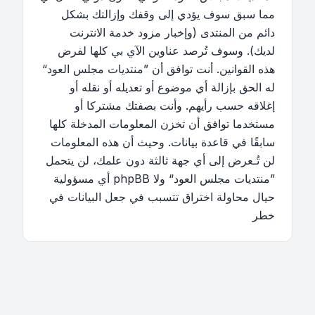
مما سبق سوف يؤدي إلى وقفك وإزالتك بشكل
دائم من المنتدى (وإخبار مزود خدمة الانترنت
لديك). وسوف تُرصد عناوين الآي بي كلها لفرض
هذه القوانين. أنت توافق أن ”منتديات مجلس العود“
له الحق بإزالة أي موضوع أو تعديله أو نقله أو
إغلاقه حسب رأيهم. وأنت بصفتك مشتركا أو
مستخدما توافق أن تخزن المعلومات المدخلة كلها
سابقًا في قاعدة بيانات. وحيث أن هذه المعلومات
لن تُـعرض إلى أي جهة ثالثة دون علمك، لن يتحمل
”منتديات مجلس العود“ ولا phpBB أي مسؤولية
حيال محاولة اختراق تتسبب في جعل البيانات في
خطر