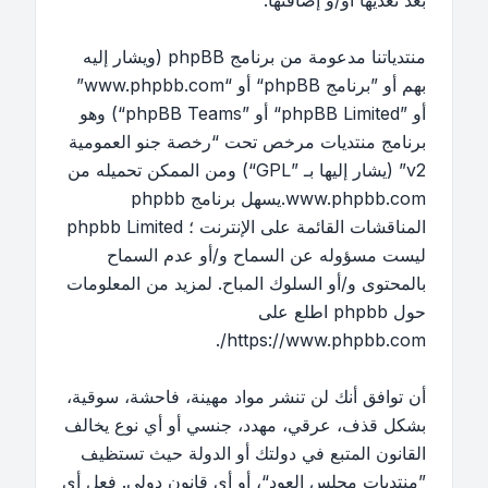
بعد تعديها أو/و إضافتها.
منتدياتنا مدعومة من برنامج phpBB (ويشار إليه
بهم أو ”برنامج phpBB“ أو “www.phpbb.com”
أو ”phpBB Limited“ أو ”phpBB Teams“) وهو
برنامج منتديات مرخص تحت “
رخصة جنو العمومية
v2
” (يشار إليها بـ ”GPL“) ومن الممكن تحميله من
www.phpbb.com
.يسهل برنامج phpbb
المناقشات القائمة على الإنترنت ؛ phpbb Limited
ليست مسؤوله عن السماح و/أو عدم السماح
بالمحتوى و/أو السلوك المباح. لمزيد من المعلومات
حول phpbb اطلع على
.
https://www.phpbb.com/
أن توافق أنك لن تنشر مواد مهينة، فاحشة، سوقية،
بشكل قذف، عرقي، مهدد، جنسي أو أي نوع يخالف
القانون المتبع في دولتك أو الدولة حيث تستظيف
”منتديات مجلس العود“، أو أي قانون دولي. فعل أي