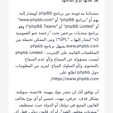
بعد تعديها أو/و إضافتها.
منتدياتنا مدعومة من برنامج phpBB (ويشار إليه
بهم أو ”برنامج phpBB“ أو “www.phpbb.com”
أو ”phpBB Limited“ أو ”phpBB Teams“) وهو
برنامج منتديات مرخص تحت “
رخصة جنو العمومية
v2
” (يشار إليها بـ ”GPL“) ومن الممكن تحميله من
www.phpbb.com
.يسهل برنامج phpbb
المناقشات القائمة على الإنترنت ؛ phpbb Limited
ليست مسؤوله عن السماح و/أو عدم السماح
بالمحتوى و/أو السلوك المباح. لمزيد من المعلومات
حول phpbb اطلع على
.
https://www.phpbb.com/
أن توافق أنك لن تنشر مواد مهينة، فاحشة، سوقية،
بشكل قذف، عرقي، مهدد، جنسي أو أي نوع يخالف
القانون المتبع في دولتك أو الدولة حيث تستظيف
”منتديات مجلس العود“، أو أي قانون دولي. فعل أي