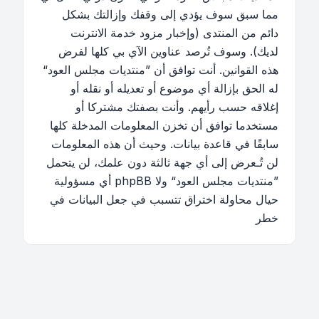
مما سبق سوف يؤدي إلى وقفك وإزالتك بشكل
دائم من المنتدى (وإخبار مزود خدمة الانترنت
لديك). وسوف تُرصد عناوين الآي بي كلها لفرض
هذه القوانين. أنت توافق أن ”منتديات مجلس العود“
له الحق بإزالة أي موضوع أو تعديله أو نقله أو
إغلاقه حسب رأيهم. وأنت بصفتك مشتركا أو
مستخدما توافق أن تخزن المعلومات المدخلة كلها
سابقًا في قاعدة بيانات. وحيث أن هذه المعلومات
لن تُـعرض إلى أي جهة ثالثة دون علمك، لن يتحمل
”منتديات مجلس العود“ ولا phpBB أي مسؤولية
حيال محاولة اختراق تتسبب في جعل البيانات في
خطر